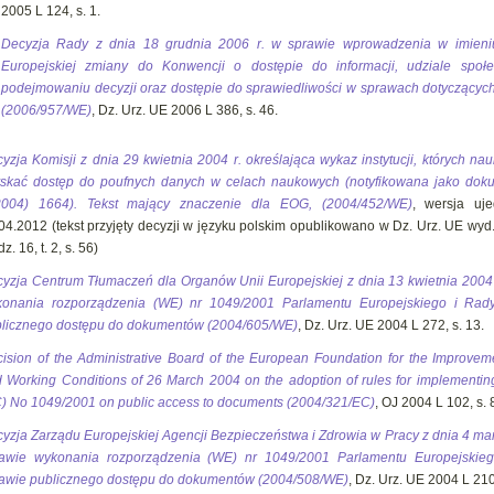
2005 L 124, s. 1.
Decyzja Rady z dnia 18 grudnia 2006 r. w sprawie wprowadzenia w imieni
Europejskiej zmiany do Konwencji o dostępie do informacji, udziale społ
podejmowaniu decyzji oraz dostępie do sprawiedliwości w sprawach dotyczącyc
(2006/957/WE)
, Dz. Urz. UE 2006 L 386, s. 46.
yzja Komisji z dnia 29 kwietnia 2004 r. określająca wykaz instytucji, których n
skać dostęp do poufnych danych w celach naukowych (notyfikowana jako dok
2004) 1664). Tekst mający znaczenie dla EOG, (2004/452/WE)
, wersja uje
04.2012 (tekst przyjęty decyzji w języku polskim opublikowano w Dz. Urz. UE wyd
z. 16, t. 2, s. 56)
yzja Centrum Tłumaczeń dla Organów Unii Europejskiej z dnia 13 kwietnia 2004 
konania rozporządzenia (WE) nr 1049/2001 Parlamentu Europejskiego i Rad
licznego dostępu do dokumentów (2004/605/WE)
, Dz. Urz. UE 2004 L 272, s. 13.
ision of the Administrative Board of the European Foundation for the Improveme
 Working Conditions of 26 March 2004 on the adoption of rules for implementin
) No 1049/2001 on public access to documents (2004/321/EC)
, OJ 2004 L 102, s. 
yzja Zarządu Europejskiej Agencji Bezpieczeństwa i Zdrowia w Pracy z dnia 4 mar
rawie wykonania rozporządzenia (WE) nr 1049/2001 Parlamentu Europejskie
awie publicznego dostępu do dokumentów (2004/508/WE)
, Dz. Urz. UE 2004 L 210,