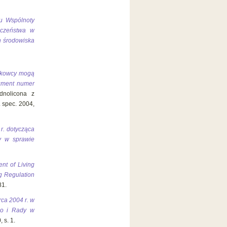
u Wspólnoty
eczeństwa w
h środowiska
aukowcy mogą
ument numer
dnolicona z
. spec. 2004,
r. dotycząca
y w sprawie
nt of Living
g Regulation
81.
ca 2004 r. w
go i Rady w
 s. 1.