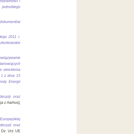
dzialności i
jednolitego
a dokumentów
tego 2011 r.
członkowskie
bowiązywanie
tanowiących
e określenia
 1 z dnia 15
noty Energii
ecyzji oraz
a z Aarhus],
Europejskiej
decyzji oraz
, Dz. Urz. UE