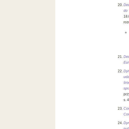
Dec
do
18.
rozd
Dec
Eur
Dyr
udz
śro
spr
prz
s. 
Co
Com
Dyr
pu