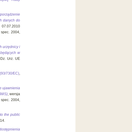
zporządzenie
ch danych do
 07.07.2010
 spec. 2004,
h urzędnicy i
h będących w
 Dz. Urz. UE
 (93/730/EC)
,
e ujawnienia
WWiS)
, wersja
 spec. 2004,
o the public
 14.
dostępnienia