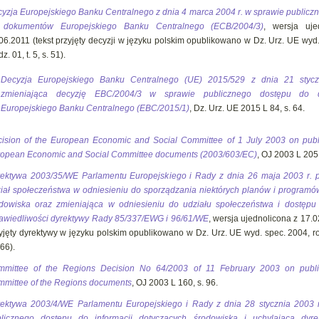
yzja Europejskiego Banku Centralnego z dnia 4 marca 2004 r. w sprawie publicz
 dokumentów Europejskiego Banku Centralnego (ECB/2004/3)
, wersja uje
06.2011 (tekst przyjęty decyzji w języku polskim opublikowano w Dz. Urz. UE wyd
z. 01, t. 5, s. 51).
Decyzja Europejskiego Banku Centralnego (UE) 2015/529 z dnia 21 stycz
zmieniająca decyzję EBC/2004/3 w sprawie publicznego dostępu do 
Europejskiego Banku Centralnego (EBC/2015/1)
, Dz. Urz. UE 2015 L 84, s. 64.
ision of the European Economic and Social Committee of 1 July 2003 on publ
opean Economic and Social Committee documents (2003/603/EC)
, OJ 2003 L 205,
ektywa 2003/35/WE Parlamentu Europejskiego i Rady z dnia 26 maja 2003 r. 
iał społeczeństwa w odniesieniu do sporządzania niektórych planów i programó
dowiska oraz zmieniająca w odniesieniu do udziału społeczeństwa i dostęp
awiedliwości dyrektywy Rady 85/337/EWG i 96/61/WE
, wersja ujednolicona z 17.0
yjęty dyrektywy w języku polskim opublikowano w Dz. Urz. UE wyd. spec. 2004, roz
466).
mmittee of the Regions Decision No 64/2003 of 11 February 2003 on publi
mittee of the Regions documents
, OJ 2003 L 160, s. 96.
ektywa 2003/4/WE Parlamentu Europejskiego i Rady z dnia 28 stycznia 2003 
blicznego dostępu do informacji dotyczących środowiska i uchylająca dyr