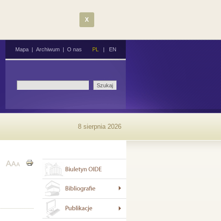
X
Mapa
|
Archiwum
|
O nas
PL
|
EN
8 sierpnia 2026