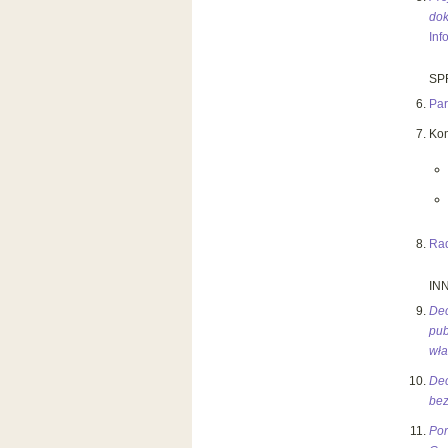
dok
Inf
SP
Par
Kom
Rad
IN
Dec
pub
wła
De
bez
Por