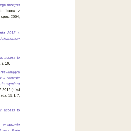
nego dostępu
dnolicona z
. spec. 2004,
nia 2015 r.
dokumentów
ic access to
 s. 19.
przewidująca
w w zakresie
u do wymiaru
2.2012 (tekst
dz. 15, t. 7,
c access to
r. w sprawie
ektywę Rady