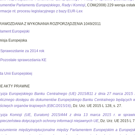
umentów Parlamentu Europejskiego, Rady i Komisji
, COM(2008) 229 wersja ostat
ormacje nt. procesu legislacyjnego z bazy EUR-Lex
RAWOZDANIA Z WYKONANIA ROZPORZĄDZENIA 1049/2011
lament Europejski
isja Europejska
Sprawozdanie za 2014 rok
Pozostałe sprawozdania KE
a Unii Europejskiej
NE AKTY PRAWNE
yzja Europejskiego Banku Centralnego (UE) 2015/811 z dnia 27 marca 2015 
licznego dostępu do dokumentów Europejskiego Banku Centralnego będących 
ściwych organów krajowych (EBC/2015/16)
, Dz. Urz. UE 2015 L 128, s. 27.
cyzja Komisji (UE, Euratom) 2015/444 z dnia 13 marca 2015 r. w sprawi
pieczeństwa dotyczących ochrony informacji niejawnych UE
, Dz. Urz. UE 2015 L 72
ozumienie międzyinstytucjonalne między Parlamentem Europejskim a Europej