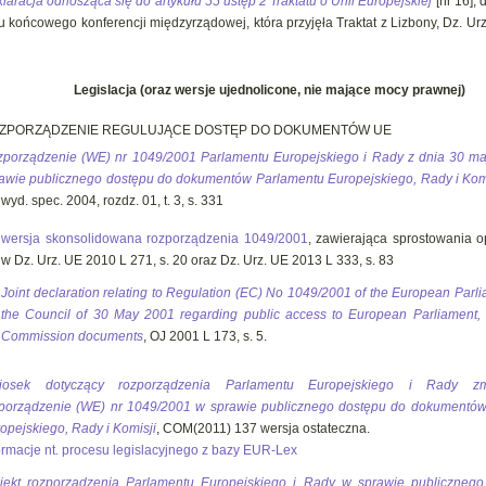
laracja odnosząca się do artykułu 55 ustęp 2 Traktatu o Unii Europejskiej
[nr 16],
u końcowego konferencji międzyrządowej, która przyjęła Traktat z Lizbony, Dz. U
Legislacja (oraz wersje ujednolicone, nie mające mocy prawnej)
ZPORZĄDZENIE REGULUJĄCE DOSTĘP DO DOKUMENTÓW UE
porządzenie (WE) nr 1049/2001 Parlamentu Europejskiego i Rady z dnia 30 ma
awie publicznego dostępu do dokumentów Parlamentu Europejskiego, Rady i Kom
wyd. spec. 2004, rozdz. 01, t. 3, s. 331
wersja skonsolidowana rozporządzenia 1049/2001
, zawierająca sprostowania 
w Dz. Urz. UE 2010 L 271, s. 20 oraz Dz. Urz. UE 2013 L 333, s. 83
Joint declaration relating to Regulation (EC) No 1049/2001 of the European Parl
the Council of 30 May 2001 regarding public access to European Parliament,
Commission documents
, OJ 2001 L 173, s. 5.
iosek dotyczący rozporządzenia Parlamentu Europejskiego i Rady zmi
porządzenie (WE) nr 1049/2001 w sprawie publicznego dostępu do dokumentó
opejskiego, Rady i Komisji
, COM(2011) 137 wersja ostateczna.
ormacje nt. procesu legislacyjnego z bazy EUR-Lex
jekt rozporządzenia Parlamentu Europejskiego i Rady w sprawie publiczneg