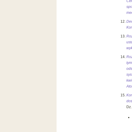
Cen
sp
me
Dec
Kom
Roz
ust
wyk
Roz
ty
ods
sys
kwi
At
Kon
dos
Dz.