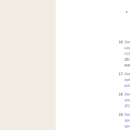
Dec
uzy
C(
20.
rozd
Dec
wy
pub
Dec
and
(EC
Dec
sp
spr