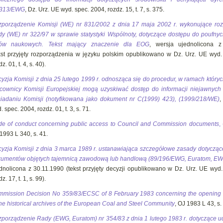
/313/EWG
, Dz. Urz. UE wyd. spec. 2004, rozdz. 15, t. 7, s. 375.
porządzenie Komisji (WE) nr 831/2002 z dnia 17 maja 2002 r. wykonujące ro
y (WE) nr 322/97 w sprawie statystyki Wspólnoty, dotyczące dostępu do poufny
lów naukowych. Tekst mający znaczenie dla EOG
, wersja ujednolicona z
kst przyjęty rozporządzenia w języku polskim opublikowano w Dz. Urz. UE wyd.
z. 01, t. 4, s. 40).
yzja Komisji z dnia 25 lutego 1999 r. odnosząca się do procedur, w ramach któryc
cownicy Komisji Europejskiej mogą uzyskiwać dostęp do informacji niejawnyc
iadaniu Komisji (notyfikowana jako dokument nr C(1999) 423), (1999/218/WE)
,
. spec. 2004, rozdz. 01, t. 3, s. 71.
e of conduct concerning public access to Council and Commission documents
,
1993 L 340, s. 41.
yzja Komisji z dnia 3 marca 1989 r. ustanawiająca szczegółowe zasady dotycząc
umentów objętych tajemnicą zawodową lub handlową (89/196/EWG, Euratom, E
dnolicona z 30.11.1990 (tekst przyjęty decyzji opublikowano w Dz. Urz. UE wyd.
z. 17, t. 1, s. 99).
mission Decision No 359/83/ECSC of 8 February 1983 concerning the opening t
the historical archives of the European Coal and Steel Community
, OJ 1983 L 43, s.
porządzenie Rady (EWG, Euratom) nr 354/83 z dnia 1 lutego 1983 r. dotyczące u