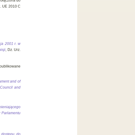
 dołączona do
rz. UE 2010 C
ja 2001 r. w
isji
, Dz. Urz.
opublikowane
iament and of
 Council and
eniającego
w Parlamentu
o dostępu do