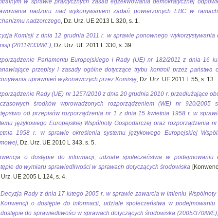
tralnym w sprawie praktycznych zasad egzekwowania demokratycznej odpowie
rawowania nadzoru nad wykonywaniem zadań powierzonych EBC w ramach 
chanizmu nadzorczego
, Dz. Urz. UE 2013 L 320, s. 1.
yzja Komisji z dnia 12 grudnia 2011 r. w sprawie ponownego wykorzystywani
isji (2011/833/WE)
, Dz. Urz. UE 2011 L 330, s. 39.
porządzenie Parlamentu Europejskiego i Rady (UE) nr 182/2011 z dnia 16 lu
anawiające przepisy i zasady ogólne dotyczące trybu kontroli przez państwa 
onywania uprawnień wykonawczych przez Komisję
, Dz. Urz. UE 2011 L 55, s. 13.
porządzenie Rady (UE) nr 1257/2010 z dnia 20 grudnia 2010 r. przedłużające o
mczasowych środków wprowadzonych rozporządzeniem (WE) nr 920/2005 s
tępstwo od przepisów rozporządzenia nr 1 z dnia 15 kwietnia 1958 r. w sprawi
temu językowego Europejskiej Wspólnoty Gospodarczej oraz rozporządzenia nr
etnia 1958 r. w sprawie określenia systemu językowego Europejskiej Wspól
omowej
, Dz. Urz. UE 2010 L 343, s. 5.
wencja o dostępie do informacji, udziale społeczeństwa w podejmowaniu d
tępie do wymiaru sprawiedliwości w sprawach dotyczących środowiska
[Konwencj
 Urz. UE 2005 L 124, s. 4.
Decyzja Rady z dnia 17 lutego 2005 r. w sprawie zawarcia w imieniu Wspólnoty 
Konwencji o dostępie do informacji, udziale społeczeństwa w podejmowaniu 
dostępie do sprawiedliwości w sprawach dotyczących środowiska (2005/370/WE)