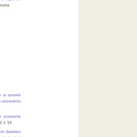
eczna.
r. w sprawie
w posiadaniu
e przepisów
, s. 53.
skim Bankiem