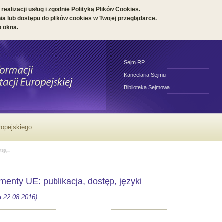
realizacji usług i zgodnie
Polityką Plików Cookies
.
a lub dostępu do plików cookies w Twojej przeglądarce.
o okna
.
Sejm RP
Kancelaria Sejmu
Biblioteka Sejmowa
ęp,...
enty UE: publikacja, dostęp, języki
a 22.08.2016)