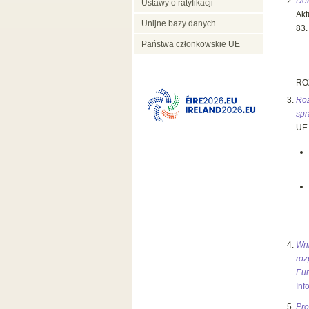
Dek
Ustawy o ratyfikacji
Akt
Unijne bazy danych
83.
Państwa członkowskie UE
RO
Roz
spr
UE 
Wn
roz
Eur
Inf
Pro