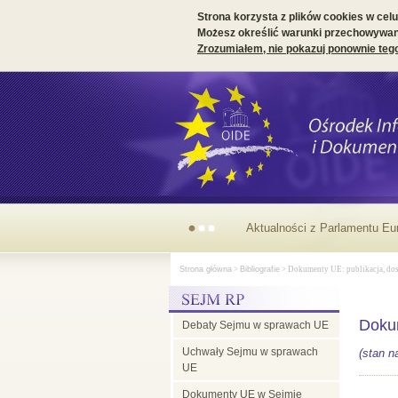
Strona korzysta z plików cookies w celu 
Możesz określić warunki przechowywani
Zrozumiałem, nie pokazuj ponownie teg
Parlamentarny
Strona główna
>
Bibliografie
> Dokumenty UE: publikacja, dost
wymiar
Dokum
Debaty Sejmu w sprawach UE
prezydencji
Uchwały Sejmu w sprawach
(stan n
UE
irlandzkiej
Dokumenty UE w Sejmie