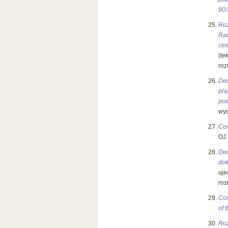
90
Roz
Rad
ce
(te
rozd
Dec
pra
pos
wyd
Cod
OJ 
Dec
dok
uje
rozd
Com
of 
Roz