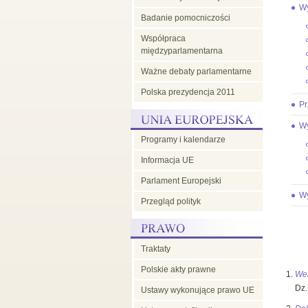
Wy
Badanie pomocniczości
w
Współpraca
międzyparlamentarna
Radzie
Ważne debaty parlamentarne
Polska prezydencja 2011
UE
Pr
Wy
Programy i kalendarze
Informacja UE
Parlament Europejski
Wy
Przegląd polityk
Traktaty
Polskie akty prawne
Wer
Dz.
Ustawy wykonujące prawo UE