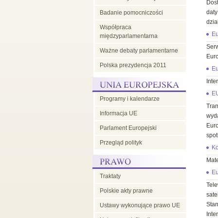
Dos
daty
Badanie pomocniczości
dzia
Współpraca
Eu
międzyparlamentarna
Ser
Ważne debaty parlamentarne
Euro
Polska prezydencja 2011
Eu
Inte
EU
Programy i kalendarze
Tran
Informacja UE
wyd
Euro
Parlament Europejski
spot
Przegląd polityk
Ko
Mate
Eu
Traktaty
Tel
Polskie akty prawne
sate
Sta
Ustawy wykonujące prawo UE
Inte