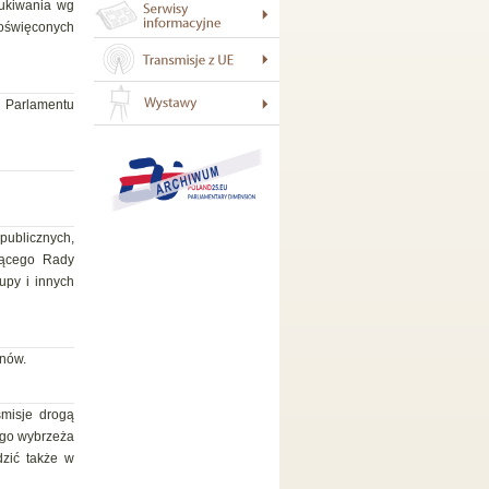
zukiwania wg
poświęconych
 Parlamentu
 publicznych,
zącego Rady
upy i innych
onów.
smisje drogą
iego wybrzeża
dzić także w