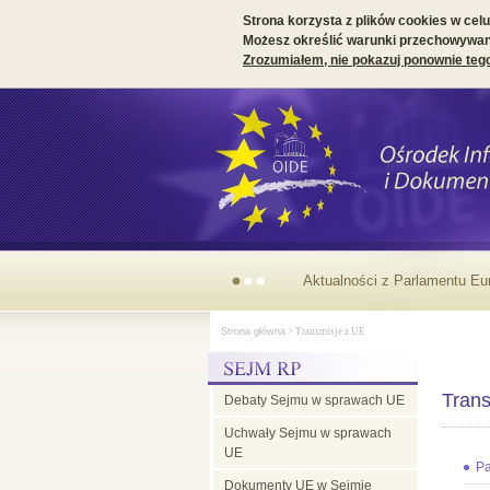
Strona korzysta z plików cookies w celu 
Możesz określić warunki przechowywani
Zrozumiałem, nie pokazuj ponownie teg
Aktualności z Parlamentu Eu
Strona główna
> Transmisje z UE
Trans
Debaty Sejmu w sprawach UE
Uchwały Sejmu w sprawach
UE
Pa
Dokumenty UE w Sejmie