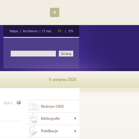
X
Mapa
|
Archiwum
|
O nas
PL
|
EN
6 sierpnia 2026