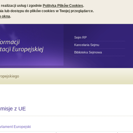
realizacji usług i zgodnie
Polityką Plików Cookies
.
a lub dostępu do plików cookies w Twojej przeglądarce.
o okna
.
Sejm RP
Kancelaria Sejmu
Biblioteka Sejmowa
ropejskiego
misje z UE
rlament Europejski