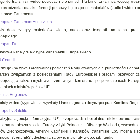
tęp do transmisji wideo posiedzeń plenarnych Parlamentu (z możliwością wys
 posiedzenia) oraz konferencji prasowych; dostęp do materiałów (audio i wideo) 
łalności Parlamentu.
ropean Parliament Audiovisual
wis dostarczający materiałów wideo, audio oraz fotografii na temat prac
pejskiego.
roparl TV
rnetowe kanały telewizyjne Parlamentu Europejskiego.
 Council
smisje (na żywo i archiwalne) posiedzeń Rady otwartych dla publiczności i debat
arzeń związanych z posiedzeniami Rady Europejskiej i pracami przewodnic
pejskiej, a także innych wydarzeń, w tym konferencji po posiedzeniach Eurogr
kaniach ministrów państw UE.
mitet Regionów
riały wideo (wypowiedzi, wywiady i inne nagrania) dotyczące prac Komitetu Regi
rope by Satelite
ewizyjna agencja informacyjna UE; przeprowadza bezpłatne, niekodowane tran
litarną na obszarze całej Europy, Afryki Północnej i Bliskiego Wschodu, wschodn
nów Zjednoczonych, Ameryki Łacińskiej i Karaibów; transmisje EbS można śle
rnecie. Strona EbS udostępnia zarówno materiały wideo, jak i audio.