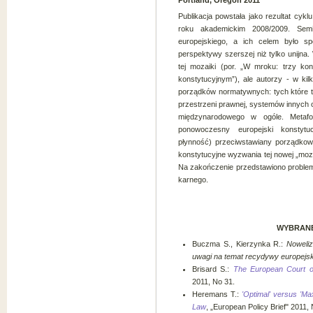
Portland, Oregon 2011
Publikacja powstała jako rezultat cyk
roku akademickim 2008/2009. Semin
europejskiego, a ich celem było sp
perspektywy szerszej niż tylko unijna
tej mozaiki (por. „W mroku: trzy 
konstytucyjnym”), ale autorzy - w kil
porządków normatywnych: tych które 
przestrzeni prawnej, systemów innych
międzynarodowego w ogóle. Metafo
ponowoczesny europejski konstytucj
płynność) przeciwstawiany porządkowi
konstytucyjne wyzwania tej nowej „moza
Na zakończenie przedstawiono problema
karnego.
WYBRANE
Buczma S., Kierzynka R.:
Noweliz
uwagi na temat recydywy europejsk
Brisard S.:
The European Court o
2011, No 31.
Heremans T.:
'Optimal' versus 'M
Law
, „European Policy Brief" 2011, 