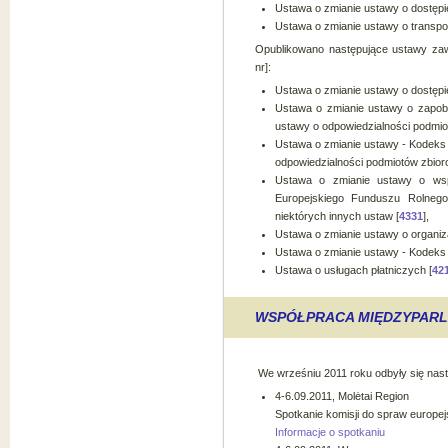
Ustawa o zmianie ustawy o dostępie 
Ustawa o zmianie ustawy o transpo
Opublikowano następujące ustawy zawi
nr]:
Ustawa o zmianie ustawy o dostępie 
Ustawa o zmianie ustawy o zapobi
ustawy o odpowiedzialności podmio
Ustawa o zmianie ustawy - Kodeks
odpowiedzialności podmiotów zbior
Ustawa o zmianie ustawy o wsp
Europejskiego Funduszu Rolneg
niektórych innych ustaw [
4331
],
Ustawa o zmianie ustawy o organiza
Ustawa o zmianie ustawy - Kodeks
Ustawa o usługach płatniczych [
42
WSPÓŁPRACA MIĘDZYPAR
We wrześniu 2011 roku odbyły się nas
4-6.09.2011, Molėtai Region
Spotkanie komisji do spraw europejs
Informacje o spotkaniu