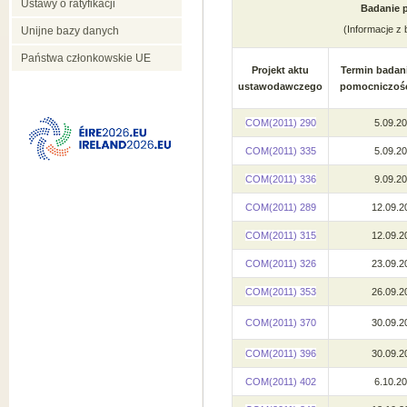
Ustawy o ratyfikacji
Badanie 
(Informacje z
Unijne bazy danych
Państwa członkowskie UE
Projekt aktu
Termin badan
ustawodawczego
pomocniczośc
COM(2011) 290
5.09.2
COM(2011) 335
5.09.2
COM(2011) 336
9.09.2
COM(2011) 289
12.09.2
COM(2011) 315
12.09.2
COM(2011) 326
23.09.2
COM(2011) 353
26.09.2
COM(2011) 370
30.09.2
COM(2011) 396
30.09.2
COM(2011) 402
6.10.2