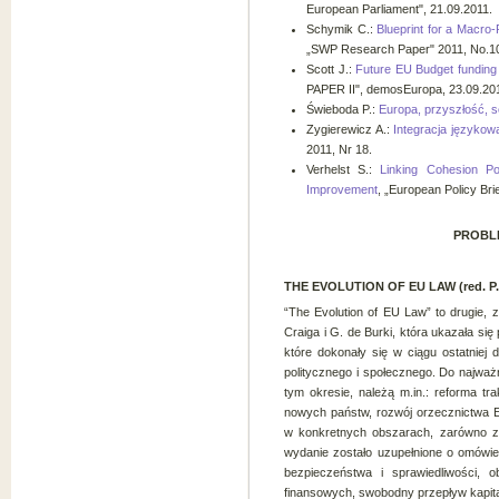
European Parliament", 21.09.2011.
Schymik C.:
Blueprint for a Macro
„SWP Research Paper" 2011, No.1
Scott J.:
Future EU Budget funding 
PAPER II", demosEuropa, 23.09.20
Świeboda P.:
Europa, przyszłość, s
Zygierewicz A.:
Integracja językowa
2011, Nr 18.
Verhelst S.:
Linking Cohesion P
Improvement
, „European Policy Bri
PROBL
THE EVOLUTION OF EU LAW (red. P. C
“The Evolution of EU Law” to drugie, 
Craiga i G. de Burki, która ukazała si
które dokonały się w ciągu ostatniej 
politycznego i społecznego. Do najważ
tym okresie, należą m.in.: reforma tr
nowych państw, rozwój orzecznictwa E
w konkretnych obszarach, zarówno z 
wydanie zostało uzupełnione o omówien
bezpieczeństwa i sprawiedliwości, o
finansowych, swobodny przepływ kapitału