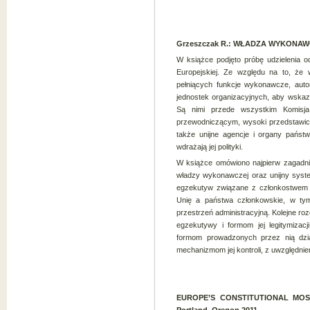
Grzeszczak R.: WŁADZA WYKONAWC
W książce podjęto próbę udzielenia 
Europejskiej. Ze względu na to, że 
pełniących funkcje wykonawcze, autor 
jednostek organizacyjnych, aby wska
Są nimi przede wszystkim Komisj
przewodniczącym, wysoki przedstawicie
także unijne agencje i organy państ
wdrażają jej polityki.
W książce omówiono najpierw zagadni
władzy wykonawczej oraz unijny syst
egzekutyw związane z członkostwem
Unię a państwa członkowskie, w tym
przestrzeń administracyjną. Kolejne r
egzekutywy i formom jej legitymizacj
formom prowadzonych przez nią dzia
mechanizmom jej kontroli, z uwzględni
EUROPE’S CONSTITUTIONAL MOSAIC