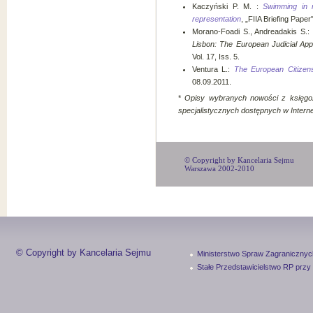
Kaczyński P. M. :
Swimming in m
representation
, „FIIA Briefing Paper
Morano-Foadi S., Andreadakis S.:
Lisbon: The European Judicial Ap
Vol. 17, Iss. 5.
Ventura L.:
The European Citizensh
08.09.2011.
*
Opisy wybranych nowości z księgozb
specjalistycznych dostępnych w Interne
© Copyright by Kancelaria Sejmu
Warszawa 2002-2010
© Copyright by Kancelaria Sejmu
Ministerstwo Spraw Zagranicznyc
Stałe Przedstawicielstwo RP przy