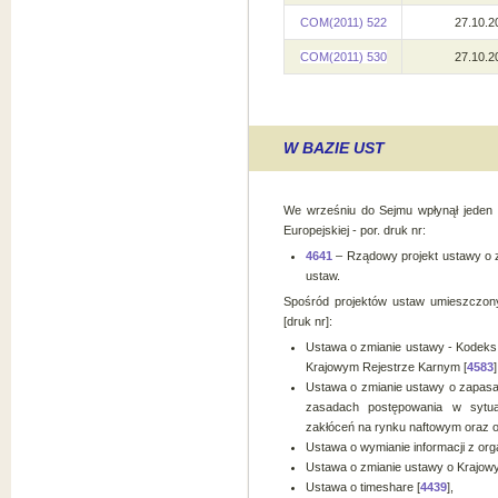
COM(2011) 522
27.10.2
COM(2011) 530
27.10.2
W BAZIE UST
We wrześniu do Sejmu wpłynął jeden 
Europejskiej - por. druk nr:
4641
– Rządowy projekt ustawy o z
ustaw.
Spośród projektów ustaw umieszczon
[druk nr]:
Ustawa o zmianie ustawy - Kodeks
Krajowym Rejestrze Karnym [
4583
]
Ustawa o zmianie ustawy o zapasa
zasadach postępowania w sytua
zakłóceń na rynku naftowym oraz o
Ustawa o wymianie informacji z org
Ustawa o zmianie ustawy o Krajow
Ustawa o timeshare [
4439
],