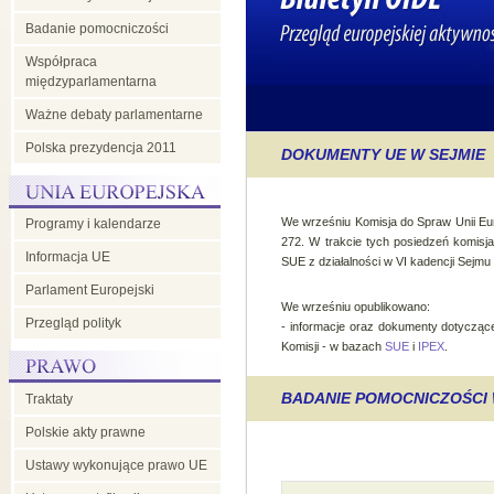
Badanie pomocniczości
Współpraca
międzyparlamentarna
Ważne debaty parlamentarne
Polska prezydencja 2011
DOKUMENTY UE W SEJMIE
We wrześniu Komisja do Spraw Unii Eur
Programy i kalendarze
272. W trakcie tych posiedzeń komisj
Informacja UE
SUE z działalności w VI kadencji Sejmu
Parlament Europejski
We wrześniu opublikowano:
Przegląd polityk
- informacje oraz dokumenty dotyczące
Komisji - w bazach
SUE
i
IPEX
.
BADANIE POMOCNICZOŚC
Traktaty
Polskie akty prawne
Ustawy wykonujące prawo UE