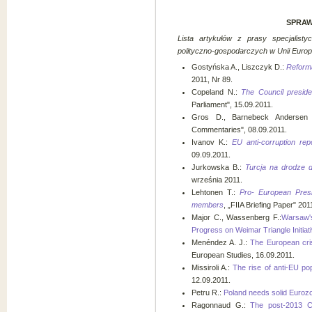
SPRAW
Lista artykułów z prasy specjalisty
polityczno-gospodarczych w Unii Europe
Gostyńska A., Liszczyk D.:
Reforma
2011, Nr 89.
Copeland N.:
The Council preside
Parliament", 15.09.2011.
Gros D., Barnebeck Andersen
Commentaries", 08.09.2011.
Ivanov K.:
EU anti-corruption re
09.09.2011.
Jurkowska B.:
Turcja na drodze 
września 2011.
Lehtonen T.:
Pro- European Pres
members
, „FIIA Briefing Paper" 201
Major C., Wassenberg F.:
Warsaw's
Progress on Weimar Triangle Initiat
Menéndez A. J.:
The European cris
European Studies, 16.09.2011.
Missiroli A.:
The rise of anti-EU po
12.09.2011.
Petru R.:
Poland needs solid Euroz
Ragonnaud G.:
The post-2013 Co