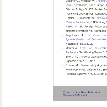
Deubner C., Kreilinger V.:
The role 
Union
, "Synthesis", Notre Europe, 
Gáspár-Szilágyi S.:
EU Member Stat
Rethinking Direct Effect
, "Legal Iss
Hefftler C., Wessels W.:
The Dem
National Parliaments
, "IAI Working 
Helwig N.:
EU Foreign Policy and
question of Political Will
, "European 
Jagiełłowicz Ł.:
W stronę Euro
Sprawiedliwości Unii Europejskie
Natolińska" 3(61) 2013.
Maurer A.:
From EMU to DEMU: T
Parliament
, "IAI Working Papers" 13
Sikora A.:
Reforma postępowania
Sądowy" Nr 5/2013, str. 4.
Szwarc M.:
Zasada niedyskrymin
wydanego w celu odbycia kary (uwa
Przegląd Sądowy" Nr 5/2013, str. 1
© Copyright by Kancelaria Sejmu
Warszawa 2002-2013