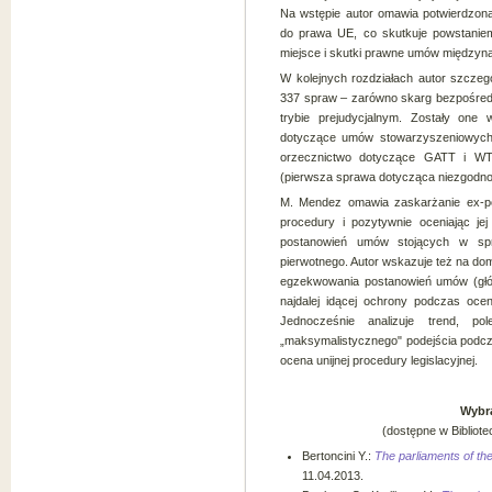
Na wstępie autor omawia potwierdzoną 
do prawa UE, co skutkuje powstaniem
miejsce i skutki prawne umów międzyn
W kolejnych rozdziałach autor szczeg
337 spraw – zarówno skarg bezpośred
trybie prejudycjalnym. Zostały one 
dotyczące umów stowarzyszeniowych,
orzecznictwo dotyczące GATT i WT
(pierwsza sprawa dotycząca niezgodno
M. Mendez omawia zaskarżanie ex-p
procedury i pozytywnie oceniając je
postanowień umów stojących w spr
pierwotnego. Autor wskazuje też na do
egzekwowania postanowień umów (głów
najdalej idącej ochrony podczas oce
Jednocześnie analizuje trend, p
„maksymalistycznego" podejścia podc
ocena unijnej procedury legislacyjnej.
Wybra
(dostępne w Bibliote
Bertoncini Y.:
The parliaments of t
11.04.2013.