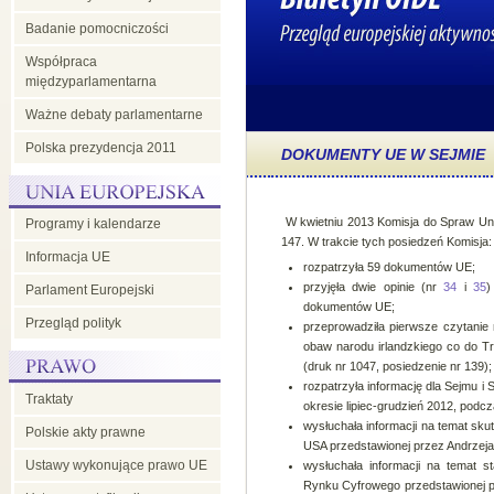
Badanie pomocniczości
Współpraca
międzyparlamentarna
Ważne debaty parlamentarne
Polska prezydencja 2011
DOKUMENTY UE W SEJMIE
W kwietniu 2013 Komisja do Spraw Unii
Programy i kalendarze
147. W trakcie tych posiedzeń Komisja:
Informacja UE
rozpatrzyła 59 dokumentów UE;
przyjęła dwie opinie (nr
34
i
35
)
Parlament Europejski
dokumentów UE;
Przegląd polityk
przeprowadziła pierwsze czytanie 
obaw narodu irlandzkiego co do Tr
(druk nr 1047, posiedzenie nr 139);
rozpatrzyła informację dla Sejmu i
Traktaty
okresie lipiec-grudzień 2012, podcz
wysłuchała informacji na temat sk
Polskie akty prawne
USA przedstawionej przez Andrzeja
Ustawy wykonujące prawo UE
wysłuchała informacji na temat s
Rynku Cyfrowego przedstawionej p