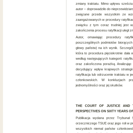
zmiany traktatu. Mimo upływu sześciu
autor – doprowadziło do nieprzewidzia
związane przede wszystkim ze wzr
zaangażowanych w procedury ratyfikac
związku z tym coraz trudniej jest
zakończenia procesu ratyfikacji uległ 
Autor, omawiając procedury ratyf
poszczególnych podmiotów biorących u
głowy państw) na ich wynik. Szczegó
która to procedura pięciokrotnie dała
według następujących kategorii: raty
oraz zakończona porażką. Analizując p
decydujący wpływ krajowych strategii
ratyfikacja lub odrzucenie traktatu w
członkowskich. W konkluzjach prz
jednomyślności oraz jej skutków.
THE COURT OF JUSTICE AND 
PERSPECTIVES ON SIXTY YEARS OF CA
Publikacja wydana przez Trybunał S
orzeczniczego TSUE oraz jego roli w pro
wszystkich niemal państw członkowsk