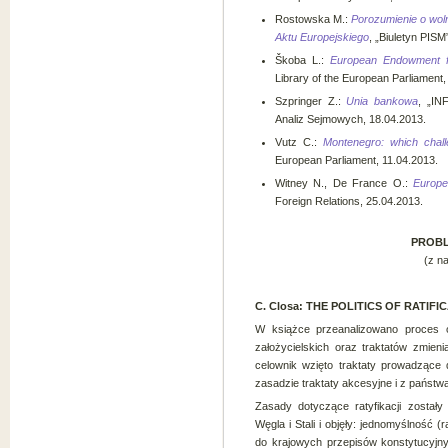
Rostowska M.:
Porozumienie o wol
Aktu Europejskiego
, „Biuletyn PISM
Škoba L.:
European Endowment f
Library of the European Parliament,
Szpringer Z.:
Unia bankowa
, „IN
Analiz Sejmowych, 18.04.2013.
Vutz C.:
Montenegro: which chal
European Parliament, 11.04.2013.
Witney N., De France O.:
Europe
Foreign Relations, 25.04.2013.
PROBL
(z n
C. Closa: THE POLITICS OF RATIFI
W książce przeanalizowano proces or
założycielskich oraz traktatów zmien
celownik wzięto traktaty prowadzące
zasadzie traktaty akcesyjne i z państwa
Zasady dotyczące ratyfikacji zostały
Węgla i Stali i objęły: jednomyślność 
do krajowych przepisów konstytucyjn