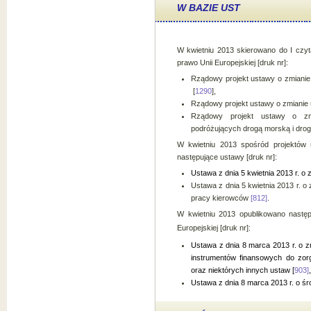
W BAZIE UST
W kwietniu 2013 skierowano do I czyt
prawo Unii Europejskiej [druk nr]:
Rządowy projekt ustawy o zmianie 
[
1290
],
Rządowy projekt ustawy o zmianie 
Rządowy projekt ustawy o zm
podróżujących drogą morską i dro
W kwietniu 2013 spośród projektów
następujące ustawy [druk nr]:
Ustawa z dnia 5 kwietnia 2013 r. o
Ustawa z dnia 5 kwietnia 2013 r. 
pracy kierowców
[
812]
.
W kwietniu 2013 opublikowano następ
Europejskiej [druk nr]:
Ustawa z dnia 8 marca 2013 r. o z
instrumentów finansowych do zor
oraz niektórych innych ustaw [
903
]
,
Ustawa z dnia 8 marca 2013 r. o śr