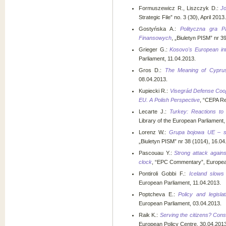
Formuszewicz R., Liszczyk D.:
Jo
Strategic File” no. 3 (30), April 2013.
Gostyńska A.:
Polityczna gra 
Finansowych
, „Biuletyn PISM” nr 3
Grieger G.:
Kosovo's European int
Parliament, 11.04.2013.
Gros D.:
The Meaning of Cyprus
08.04.2013.
Kupiecki R.:
Visegrád Defense Coop
EU. A Polish Perspective
, “CEPA Re
Lecarte J.:
Turkey: Reactions to
Library of the European Parliament,
Lorenz W.:
Grupa bojowa UE – s
„Biuletyn PISM” nr 38 (1014), 16.04
Pascouau Y.:
Strong attack again
clock
, “EPC Commentary”, European
Pontiroli Gobbi F.:
Iceland slows
European Parliament, 11.04.2013.
Poptcheva E.:
Policy and legisla
European Parliament, 03.04.2013.
Raik K.:
Serving the citizens? Cons
European Policy Centre, 30.04.2013