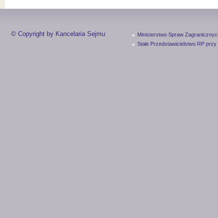
© Copyright by Kancelaria Sejmu
Ministerstwo Spraw Zagranicznyc
Stałe Przedstawicielstwo RP przy