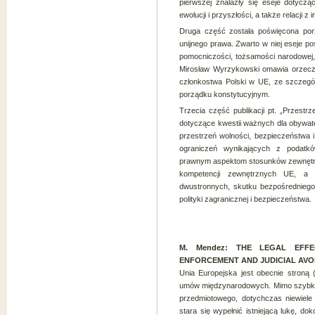
pierwszej znalazły się eseje dotycz
ewolucji i przyszłości, a także relacji z
Druga część została poświęcona po
unijnego prawa. Zwarto w niej eseje po
pomocniczości, tożsamości narodowej,
Mirosław Wyrzykowski omawia orzeczn
członkostwa Polski w UE, ze szczegó
porządku konstytucyjnym.
Trzecia część publikacji pt. „Przest
dotyczące kwestii ważnych dla obywate
przestrzeń wolności, bezpieczeństwa 
ograniczeń wynikających z podatk
prawnym aspektom stosunków zewnętrz
kompetencji zewnętrznych UE, a
dwustronnych, skutku bezpośrednieg
polityki zagranicznej i bezpieczeństwa.
M. Mendez: THE LEGAL EFF
ENFORCEMENT AND JUDICIAL AVOI
Unia Europejska jest obecnie stroną
umów międzynarodowych. Mimo szybko 
przedmiotowego, dotychczas niewiele
stara się wypełnić istniejącą lukę, do