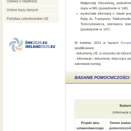
Ustawy o ratyfikacji
Małgorzatę Olszewską, podsekre
stanu w MG (posiedzenie nr 146);
Unijne bazy danych
wysłuchała informacji o stanie pr
Państwa członkowskie UE
Rady ds. Transportu, Telekomunika
Tomczykiewicza, sekretarza st
(posiedzenie nr 147).
W kwietniu 2013 w bazach
Europe
opublikowano:
- dokumenty UE, w stosunku do których
- informacje i dokumenty dotyczące po
sekretariat komisji.
BADANIE POMOCNICZOŚC
Badani
(Informacje 
Projekt aktu
Termin badan
ustawodawczego
pomocniczośc