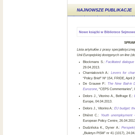
NAJNOWSZE PUBLIKACJE
Nowe książki w Bibliotece Sejmowe
SPRAW
Lista artykułów z prasy specjalistyczn
Unii Europejskiej
dostępnych on-line
(do
Blockmans S.:
Facilitated dialogu
29.04.2013.
Charniakovich A.:
Levers for chan
“Policy Brief” Nº 154, FRIDE, April 
De Grauwe P.:
The New Bail-in D
Eurozone
, “CEPS Commentaries”, 
Delors J., Vitorino A., Belfrage E.:
Europe, 04.04.2013.
Delors J., Vitorino A.:
EU budget: th
Dhéret C.:
Youth unemployment -
European Policy Centre, 26.04.2013
Dudzińska K., Dyner A.:
Perspekt
„Biuletyn PISM” nr 41 (1017), 24.04