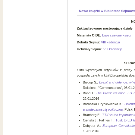
Nowe książki w Bibliotece Sejmowe
N
Zaktualizowano następujące działy
Materiały OIDE:
Białe i zielone księgi
Debaty Sejmu:
VIII kadencja
Uchwały Sejmu:
VIII kadencja
SPRAW
Lista wybranych artykułów z prasy sp
gospodarczych w Unii Europejskiej
dos
Biscop S.:
Brexit and defence: whe
Relations, "Commentaries", 06.01.
Bond I.:
The Brexit equation: EU
22.01.2016
Borońska-Hryniewiecka K.:
Holend
a skutecznością polityczną
, Polski
Brattberg E.:
T
TIP is too important to
Cienski J., Palmeri T.:
Tusk to EU le
Debyser A.:
European Commissio
15.01.2016