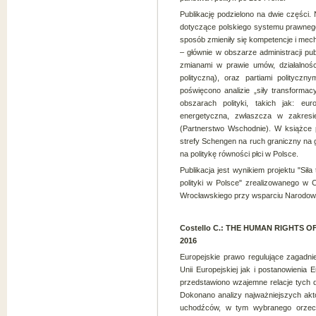
Publikację podzielono na dwie części.
dotyczące polskiego systemu prawnego 
sposób zmieniły się kompetencje i me
– głównie w obszarze administracji pu
zmianami w prawie umów, działalnośc
polityczną), oraz partiami politycz
poświęcono analizie „siły transformac
obszarach polityki, takich jak: euro
energetyczna, zwłaszcza w zakresie 
(Partnerstwo Wschodnie). W książce p
strefy Schengen na ruch graniczny na g
na politykę równości płci w Polsce.
Publikacja jest wynikiem projektu "Si
polityki w Polsce" zrealizowanego w 
Wrocławskiego przy wsparciu Narodow
Costello C.: THE HUMAN RIGHTS 
2016
Europejskie prawo regulujące zagadni
Unii Europejskiej jak i postanowienia
przedstawiono wzajemne relacje tych
Dokonano analizy najważniejszych aktó
uchodźców, w tym wybranego orzecz