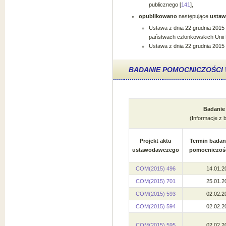
publicznego [
141
],
opublikowano
następujące
ustaw
Ustawa z dnia 22 grudnia 2015
państwach członkowskich Unii E
Ustawa z dnia 22 grudnia 2015 
BADANIE POMOCNICZOŚC
Badanie
(Informacje z 
Projekt aktu
Termin badan
ustawodawczego
pomocniczoś
COM(2015) 496
14.01.2
COM(2015) 701
25.01.2
COM(2015) 593
02.02.2
COM(2015) 594
02.02.2
COM(2015) 595
02.02.2