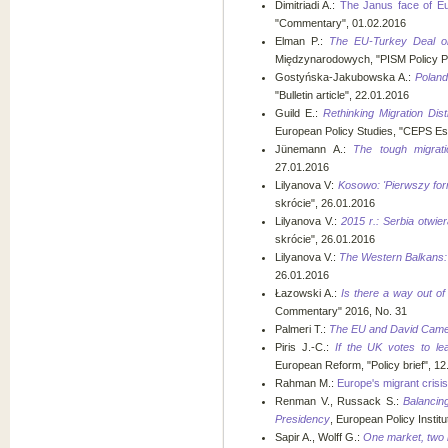
Dimitriadi A.:
The Janus face of Eur
"Commentary", 01.02.2016
Elman P.:
The EU-Turkey Deal 
Międzynarodowych, "PISM Policy P
Gostyńska-Jakubowska A.:
Poland
"Bulletin article", 22.01.2016
Guild E.:
Rethinking Migration Dist
European Policy Studies, "CEPS Es
Jünemann A.:
The tough migrat
27.01.2016
Lilyanova V:
Kosowo: 'Pierwszy for
skrócie", 26.01.2016
Lilyanova V.:
2015 r.: Serbia otwie
skrócie", 26.01.2016
Lilyanova V.:
The Western Balkans: F
26.01.2016
Łazowski A.:
Is there a way out of 
Commentary" 2016, No. 31
Palmeri T.:
The EU and David Camero
Piris J.-C.:
If the UK votes to l
European Reform, "Policy brief", 1
Rahman M.:
Europe's migrant crisis
Renman V., Russack S.:
Balancin
Presidency
, European Policy Insti
Sapir A., Wolff G.:
One market, two 