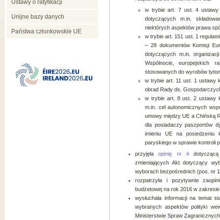
Ustawy o ratyfikacji
w trybie art. 7 ust. 4 usta
Unijne bazy danych
dotyczących m.in. składowa
niektórych aspektów prawa spó
Państwa członkowskie UE
w trybie art. 151 ust. 1 regula
– 28 dokumentów Komisji Euro
dotyczących m.in. organizacj
Wspólnocie, europejskich 
stosowanych do wyrobów tyton
w trybie art. 11 ust. 1 ustaw
obrad Rady ds. Gospodarczych
w trybie art. 8 ust. 2 ustaw
m.in. ceł autonomicznych wspó
umowy między UE a Chińską Re
dla posiadaczy paszportów d
imieniu UE na posiedzeniu 
paryskiego w sprawie kontroli
przyjęła
opinię nr 4
dotyczącą 
zmieniających Akt dotyczący wy
wyborach bezpośrednich (pos. nr 1
rozpatrzyła i pozytywnie zaopi
budżetowej na rok 2016 w zakresie 
wysłuchała informacji na temat s
wybranych aspektów polityki wew
Ministerstwie Spraw Zagranicznych