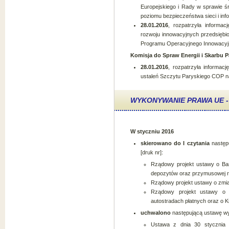
Europejskiego i Rady w sprawie 
poziomu bezpieczeństwa sieci i info
28.01.2016
, rozpatrzyła informac
rozwoju innowacyjnych przedsiębio
Programu Operacyjnego Innowacyjn
Komisja do Spraw Energii i Skarbu 
28.01.2016
, rozpatrzyła informac
ustaleń Szczytu Paryskiego COP n
WYKONYWANIE PRAWA UE -
W styczniu 2016
skierowano do I czytania
następ
[druk nr]:
Rządowy projekt ustawy o B
depozytów oraz przymusowej re
Rządowy projekt ustawy o zmianie
Rządowy projekt ustawy o 
autostradach płatnych oraz o
uchwalono
następującą ustawę wyk
Ustawa z dnia 30 stycznia 