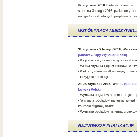
W
styczniu 2016
badaniu pomocniczo
stanu na 3 lutego 2016, parlamenty na
niezgodności badanych projektów z za
WSPÓŁPRACA MIĘDZYPAR
31 stycznia - 2 lutego 2016, Warsza
państw Grupy Wyszehradzkiej
- Wspólna polityka migracyjna i azylo
- Wielka Brytania i jej członkostwo w UE
- Wykorzystanie środków unijnych na pr
- Przyjęcie konkluzji
24-25 stycznia 2016, Wilno,
Spotkan
Łotwy i Polski
- Wymiana poglądów na temat projekt
- Wymiana poglądów na temat aktual
zakresie migracji,
Brexit
- Wymiana poglądów na temat projektów 
NAJNOWSZE PUBLIKACJE