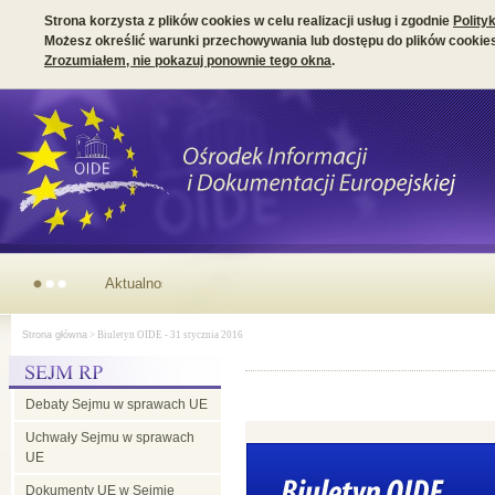
Strona korzysta z plików cookies w celu realizacji usług i zgodnie
Polity
Możesz określić warunki przechowywania lub dostępu do plików cookies
Zrozumiałem, nie pokazuj ponownie tego okna
.
Parlamentarny wymiar prezydencji irlandzkiej w Radzie UE
Strona główna
> Biuletyn OIDE - 31 stycznia 2016
Debaty Sejmu w sprawach UE
Uchwały Sejmu w sprawach
UE
Dokumenty UE w Sejmie