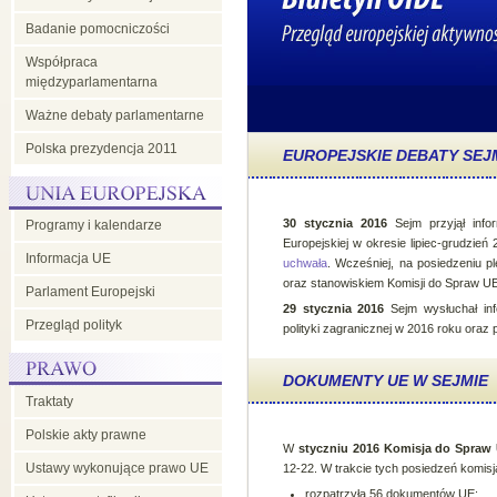
Badanie pomocniczości
Współpraca
międzyparlamentarna
Ważne debaty parlamentarne
Polska prezydencja 2011
EUROPEJSKIE DEBATY SEJ
30 stycznia 2016
Sejm przyjął infor
Programy i kalendarze
Europejskiej w okresie lipiec-grudzi
Informacja UE
uchwała
. Wcześniej, na posiedzeniu 
oraz stanowiskiem Komisji do Spraw UE
Parlament Europejski
29 stycznia 2016
Sejm wysłuchał inf
Przegląd polityk
polityki zagranicznej w 2016 roku oraz 
DOKUMENTY UE W SEJMIE
Traktaty
Polskie akty prawne
W
styczniu 2016 Komisja do Spraw U
Ustawy wykonujące prawo UE
12-22. W trakcie tych posiedzeń komisj
rozpatrzyła 56 dokumentów UE: