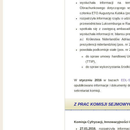
wysłuchała informacji na te
Obrachunkowego dotyczącego wy
członka ETO Augustyna Kubika (pos
rozpatrzyła informację rządu o udz
przewodnictwa Luksemburga w Radzi
spotkała się z zastępcą ambasa
wysłuchała informacji nt. bilansu p
a.i.
Królestwa Niderlandów Adria
prezydencji niderlandzkiej (pos. nr 
powołała podkomisje stałe (pos. nr 
do spraw umowy handlowej Uni
(TTIP),
do spraw wykorzystania środkó
W
styczniu 2016
w bazach
EDL-
opublikowano informacje i dokumenty d
sekretariat komisji.
Z PRAC KOMISJI SEJMOWY
Komisja Cyfryzacji, Innowacyjności
27.01.2016
, rozpatrzyła informa