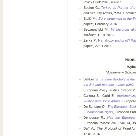
Policy Brief" 2016, issue 1
Seufert G.:
Turkey as Partner of t
and Security Affairs, "SWP Commen
Stojić M.:
EU enlargement to the We
paper", February 2016
Szczepański M.:
W kierunku akt
skrócie", 11.01.2016
Zerka P.:
Na fali czy pod prąd? Wp
paper", 22.01.2016
PROBL
Wybra
(dostępne w Bibliote
Bekker S.:
Is there flexibility in
the EU and member states within 
European Policy Studies, "Reports"
Carrera S., Guild E.,
Implementin
Justice and Home Affairs
, Europea
De Schutter O.:
The European Social
Fundamental Rights
, European Par
Dehousse R.:
Has the European
European Politics" 2016, Vol. 14, iss
Duff A.:
The Protocol of Frankfur
12.01.2016