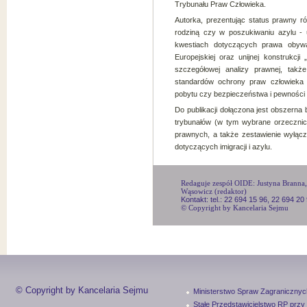
Trybunału Praw Człowieka.
Autorka, prezentując status prawny ró
rodziną czy w poszukiwaniu azylu -
kwestiach dotyczących prawa obywat
Europejskiej oraz unijnej konstrukcji 
szczegółowej analizy prawnej, takż
standardów ochrony praw człowieka w 
pobytu czy bezpieczeństwa i pewności 
Do publikacji dołączona jest obszerna
trybunałów (w tym wybrane orzeczni
prawnych, a także zestawienie wyłączeń
dotyczących imigracji i azylu.
Redaguje zespół OIDE: Justyna Branna, 
Wąsowicz (redaktor)
Kontakt: tel.: 22 694 15 96, 22 694 20
© Copyright by Kancelaria Sejmu
© Copyright by Kancelaria Sejmu
Ministerstwo Spraw Zagranicznyc
Stałe Przedstawicielstwo RP przy