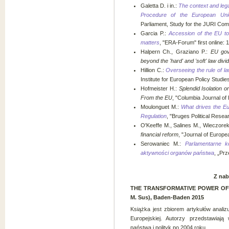
Galetta D. i in.:
The context and lega
Procedure of the European Union
Parliament, Study for the JURI Com
Garcia P.:
Accession of the EU t
matters
, "ERA-Forum" first online:
Halpern Ch., Graziano P.:
EU gov
beyond the 'hard' and 'soft' law divi
Hillion C.:
Overseeing the rule of 
Institute for European Policy Studie
Hofmeister H.:
Splendid Isolation 
From the EU
, "Columbia Journal of
Moulonguet M.:
What drives the Eu
Regulation
, "Bruges Political Rese
O'Keeffe M., Salines M., Wieczore
financial reform
, "Journal of Europea
Serowaniec M.:
Parlamentarne k
aktywności organów państwa
, „Pr
Z nab
THE TRANSFORMATIVE POWER OF EU
M. Sus), Baden-Baden 2015
Książka jest zbiorem artykułów analiz
Europejskiej. Autorzy przedstawiają
państwa i polityk po 2004 roku.