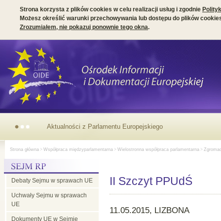
Strona korzysta z plików cookies w celu realizacji usług i zgodnie
Polity
Możesz określić warunki przechowywania lub dostępu do plików cookies
Zrozumiałem, nie pokazuj ponownie tego okna
.
Aktualności z Parlamentu Europejskiego
Strona główna
>
Współpraca międzyparlamentarna
>
Wielostronna współpraca parlamentarna
>
Zgromadz
II Szczyt PPUdŚ
Debaty Sejmu w sprawach UE
Uchwały Sejmu w sprawach
UE
11.05.2015, LIZBONA
Dokumenty UE w Sejmie