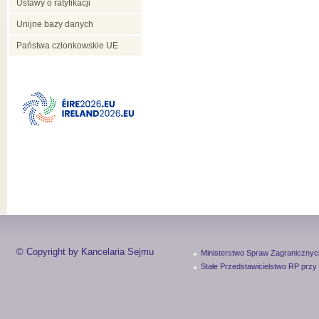
Ustawy o ratyfikacji
Unijne bazy danych
Państwa członkowskie UE
© Copyright by Kancelaria Sejmu
Ministerstwo Spraw Zagranicznyc
Stałe Przedstawicielstwo RP przy