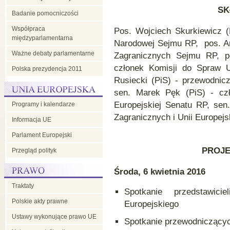
SK
Badanie pomocniczości
Współpraca
Pos. Wojciech Skurkiewicz (
międzyparlamentarna
Narodowej Sejmu RP, pos. An
Ważne debaty parlamentarne
Zagranicznych Sejmu RP, p
członek Komisji do Spraw U
Polska prezydencja 2011
Rusiecki (PiS) - przewodnic
sen. Marek Pęk (PiS) - czł
Europejskiej Senatu RP, sen
Programy i kalendarze
Zagranicznych i Unii Europejs
Informacja UE
Parlament Europejski
PROJ
Przegląd polityk
Środa, 6 kwietnia 2016
Traktaty
Spotkanie przedstawici
Polskie akty prawne
Europejskiego
Ustawy wykonujące prawo UE
Spotkanie przewodniczącyc