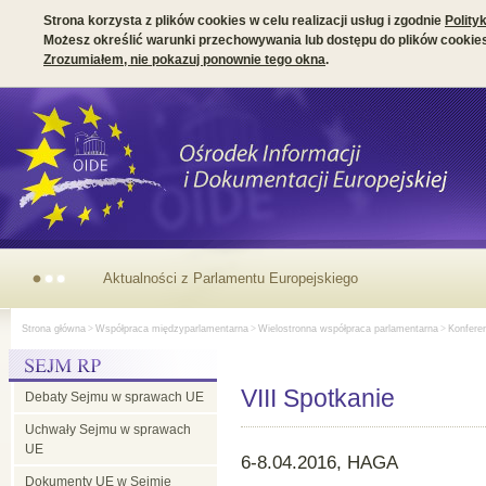
Strona korzysta z plików cookies w celu realizacji usług i zgodnie
Polity
Możesz określić warunki przechowywania lub dostępu do plików cookies
Zrozumiałem, nie pokazuj ponownie tego okna
.
Aktualności z Parlamentu Europejskiego
Strona główna
>
Współpraca międzyparlamentarna
>
Wielostronna współpraca parlamentarna
>
Konferen
VIII Spotkanie
Debaty Sejmu w sprawach UE
Uchwały Sejmu w sprawach
UE
6-8.04.2016, HAGA
Dokumenty UE w Sejmie