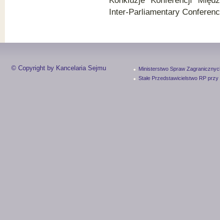
Konkluzje Konferencji Międ
Inter-Parliamentary Conferen
© Copyright by Kancelaria Sejmu
Ministerstwo Spraw Zagranicznyc
Stałe Przedstawicielstwo RP przy