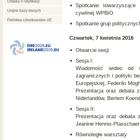
Ustawy o ratyfikacji
Spotkanie towarzyszące
Unijne bazy danych
cywilnej WPBiO
Państwa członkowskie UE
Spotkanie grup politycznyc
Czwartek, 7 kwietnia 2016
Otwarcie sesji
Sesja I:
Wiadomość wideo od wy
zagranicznych i polityki 
Europejskiej, Federiki Mogh
Prezentacja oraz debata 
Niderlandów, Bertem Koen
Sesja II:
Prezentacja oraz debata 
Jeanine Hennis-Plasschae
Równoległe warsztaty