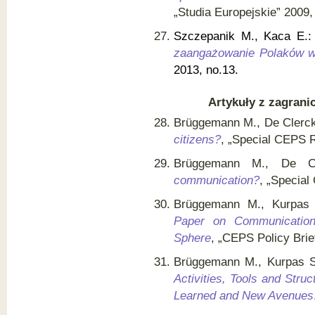
„Studia Europejskie” 2009, 
Szczepanik M., Kaca E.:
zaangażowanie Polaków w
2013, no.13.
Artykuły z zagrani
Brüggemann M., De Clerck
citizens?
, „Special CEPS R
Brüggemann M., De C
communication?
, „Special
Brüggemann M., Kurpas
Paper on Communicatio
Sphere
, „CEPS Policy Brie
Brüggemann M., Kurpas S
Activities, Tools and Str
Learned and New Avenues