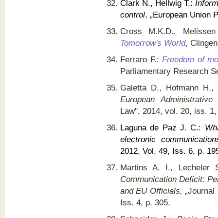
Clark N., Hellwig T.:
Inform
control
, „European Union Po
Cross M.K.D., Melisse
Tomorrow's World
, Clingen
Ferraro F.:
Freedom of mo
Parliamentary Research Ser
Galetta D., Hofmann H.,
European Administrative 
Law", 2014, vol. 20, iss. 1,
Laguna de Paz J. C.:
Wha
electronic communicatio
2012, Vol. 49, Iss. 6, p. 19
Martins A. I., Lecheler
Communication Deficit: Pe
and EU Officials,
„Journal 
Iss. 4, p. 305.