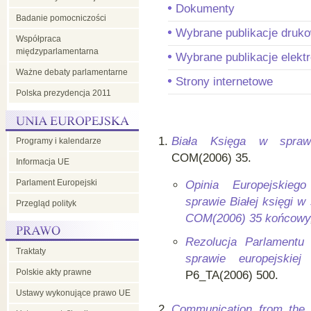
Dokumenty
Badanie pomocniczości
w
Wybrane publikacje druk
Współpraca
międzyparlamentarna
Wybrane publikacje elekt
Radzie
Ważne debaty parlamentarne
Strony internetowe
Polska prezydencja 2011
UE
Biała Księga w sprawie
Programy i kalendarze
COM(2006) 35.
Informacja UE
Parlament Europejski
Opinia Europejskieg
sprawie Białej księgi w
Przegląd polityk
COM(2006) 35 końcowy
Rezolucja Parlamentu 
Traktaty
sprawie europejskiej 
Polskie akty prawne
P6_TA(2006) 500.
Ustawy wykonujące prawo UE
Communication from the 