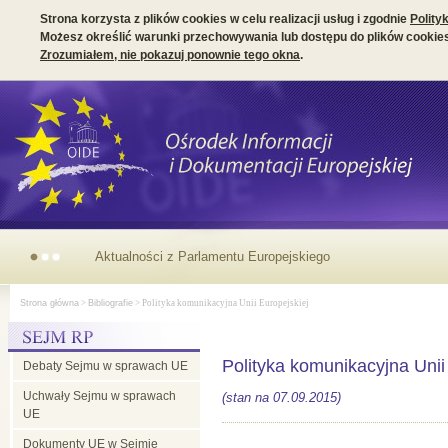
Strona korzysta z plików cookies w celu realizacji usług i zgodnie
Polity
Możesz określić warunki przechowywania lub dostępu do plików cookies
Zrozumiałem, nie pokazuj ponownie tego okna
.
Parlamentarny
Strona główna
>
Bibliografie
> Polityka komunikacyjna Unii Europejskiej
wymiar
Polityka komunikacyjna Unii
Debaty Sejmu w sprawach UE
prezydencji
Uchwały Sejmu w sprawach
(stan na 07.09.2015)
UE
irlandzkiej
Dokumenty UE w Sejmie