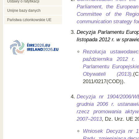
Ustawy o ratyfikacji
Parliament, the Europea
Unijne bazy danych
Committee of the Regio
Państwa członkowskie UE
communication strategy fo
Decyzja Parlamentu Europ
listopada 2012 r. w spraw
Rezolucja ustawodawc
października 2012 r.
Parlamentu Europejski
Obywateli (2013),
(
2011/0217(COD)).
Decyzja nr 1904/2006/
grudnia 2006 r. ustanawi
rzecz promowania aktyw
2007–2013
, Dz. Urz. UE 20
Wniosek Decyzja nr 1
Rady zmieniająca decy