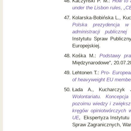
Kaczyński P. M.:
How to a
under the Lisbon rules, „C
Kolarska-Bobińska L., Kuc
Polska prezydencja w 
administracji publiczn
Instytutu Spraw Publiczn
Europejskiej.
Kośka M.:
Podstawy pr
Międzynarodowe", 20.07.2
Lehtonen T.:
Pro- Europea
of heavyweight EU membe
Łada A., Kucharczyk 
Wolontariatu. Koncepcj
pozoimu wiedzy i zwiększ
kręgów opiniotwórczych 
UE
, Ekspertyza Instytutu
Spraw Zagranicznych, W