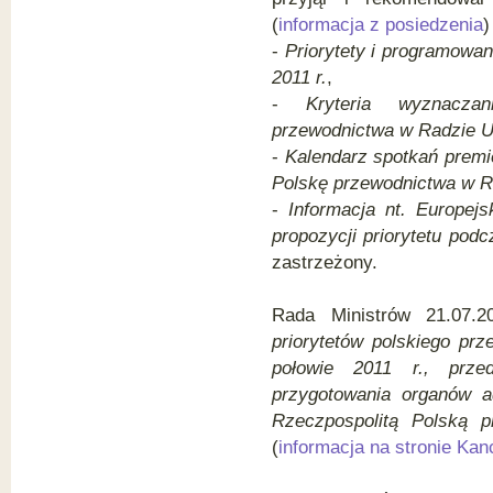
(
informacja z posiedzenia
)
-
Priorytety i programowan
2011 r.
,
-
Kryteria wyznaczan
przewodnictwa w Radzie 
-
Kalendarz spotkań premi
Polskę przewodnictwa w 
-
Informacja nt. Europejs
propozycji priorytetu pod
zastrzeżony.
Rada Ministrów 21.07.
priorytetów polskiego prz
połowie 2011 r., prze
przygotowania organów ad
Rzeczpospolitą Polską p
(
informacja na stronie Kan