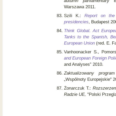
autumn parliamentary 
Warszawa 2011.
Szili K.:
Report on the
presidencies
, Budapest 20
Think Global. Act Europe
Tanks to the Spanish, Be
European Union
(red. E. F
Vanhoonacker S., Pomor
and European Foreign Poli
and Analyses” 2010.
Zaktualizowany progr
„Wspólnoty Europejskie" 2
Żonarczuk T.:
Rozszerzeni
Radzie UE,
"Polski Przegl