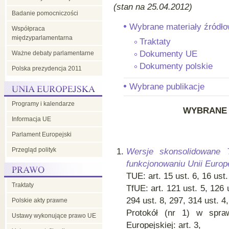
(stan na 25.04.2012)
Badanie pomocniczości
Wybrane materiały źródł
Współpraca
międzyparlamentarna
Traktaty
Dokumenty UE
Ważne debaty parlamentarne
Dokumenty polskie
Polska prezydencja 2011
Wybrane publikacje
Programy i kalendarze
WYBRANE 
Informacja UE
Parlament Europejski
Przegląd polityk
Wersje skonsolidowane T
funkcjonowaniu Unii Europe
TUE: art. 15 ust. 6, 16 ust.
Traktaty
TfUE: art. 121 ust. 5, 126 
294 ust. 8, 297, 314 ust. 4
Polskie akty prawne
Protokół (nr 1) w spra
Ustawy wykonujące prawo UE
Europejskiej: art. 3,