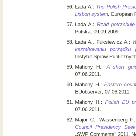
Łada A.:
The Polish Presi
Lisbon system
,
European P
Łada A.:
Rząd potrzebuje
Polska, 09.09.2009.
Łada A., Fuksiewicz A.:
W
kształtowaniu porządku p
Instytut Spraw Publicznych
Mahony H.:
A short gui
07.06.2011.
Mahony H.:
Eastern count
EUobserver, 07.06.2011.
Mahony H.:
Polish EU pr
07.06.2011.
Major C., Wassenberg F.
Council Presidency Seek
„SWP Comments" 2011, No