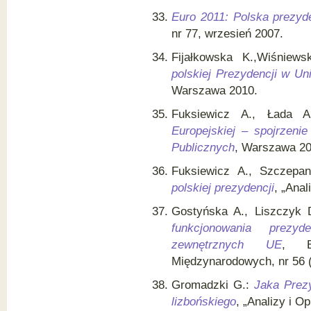
Euro 2011: Polska prezyde
nr 77, wrzesień 2007.
Fijałkowska K.,Wiśniew
polskiej Prezydencji w Uni
Warszawa 2010.
Fuksiewicz A., Łada 
Europejskiej – spojrzeni
Publicznych
, Warszawa 20
Fuksiewicz A., Szczepa
polskiej prezydencji
, „Anal
Gostyńska A., Liszczyk 
funkcjonowania prezyd
zewnętrznych UE
, Bi
Międzynarodowych, nr 56 
Gromadzki G.:
Jaka Prezy
lizbońskiego
, „Analizy i O