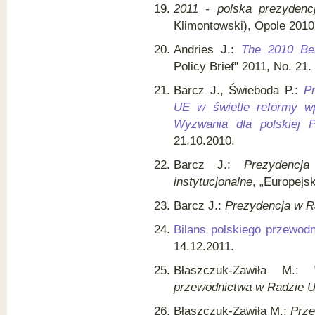
2011 - polska prezydencj
Klimontowski), Opole 2010
Andries J.:
The 2010 Be
Policy Brief" 2011, No. 21.
Barcz J., Świeboda P.:
Pr
UE w świetle reformy w
Wyzwania dla polskiej P
21.10.2010.
Barcz J.:
Prezydenc
instytucjonalne
, „Europejs
Barcz J.:
Prezydencja w Ra
Bilans polskiego przewod
14.12.2011.
Błaszczuk-Zawiła M.:
przewodnictwa w Radzie 
Błaszczuk-Zawiła M.:
Prze