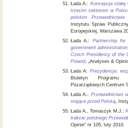
Łada A.:
Koncepcja stałej
trzecim sektorem w Polsc
polskim Przewodnictwie
Instytutu Spraw Publiczn
Europejskiej, Warszawa 2
Łada A.:
Partnership fo
government administration
Czech Presidency of the C
Poland
, „Analyses & Opini
Łada A:
Prezydencja: ws
Biuletyn Programu E
Pozarządowych Centrum S
Łada A.:
Przewodnictwo w 
stojące przed Polską
, Ins
Łada A., Tomaszyk M.J.:
R
trakcie polskiego Przewod
Opinie” nr 105, luty 2010.