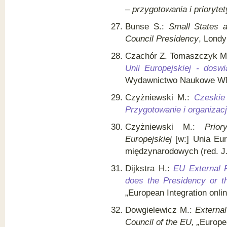
– przygotowania i priorytet
Bunse S.:
Small States 
Council Presidency
, Londy
Czachór Z. Tomaszczyk M. 
Unii Europejskiej - doswi
Wydawnictwo Naukowe W
Czyżniewski M.:
Czeskie
Przygotowanie i organizac
Czyżniewski M.:
Prio
Europejskiej
[w:] Unia Eur
międzynarodowych (red. J.
Dijkstra H.:
EU External R
does the Presidency or t
„European Integration onli
Dowgielewicz M.:
External
Council of the EU, „
Europea