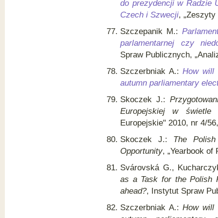
do prezydencji w Radzie 
Czech i Szwecji
, „Zeszyty
Szczepanik M.:
Parlament
parlamentarnej czy nied
Spraw Publicznych, „Analiz
Szczerbniak A.:
How will
autumn parliamentary elec
Skoczek J.:
Przygotowan
Europejskiej w świetle
Europejskie" 2010, nr 4/5
Skoczek J.:
The Polish
Opportunity
, „Yearbook of 
Svárovská G., Kucharczy
as a Task for the Polish 
ahead?
, Instytut Spraw P
Szczerbniak A.:
How will