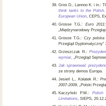
Gros D., Lannoo K. i in.: 
think tanks to the Polish
European Union
, CEPS, Ex
Grosse T.G.:
Euro 2011:
„Międzynarodowy Przegląd 
Grosse T.G.:
Czy polska
Przegląd Dyplomatyczny” 2
Grzeszczak R.:
Prezyden
wymiar
, „Przegląd Sejmowy
Jak sprawować prezydenc
ze strony demos Europa.
Jesień L., Kołatek R.:
Pr
2007-2009
, „Polski Przegl
Kaczyński P.M.:
Polish
Limitations
, SIEPS, 20.12.