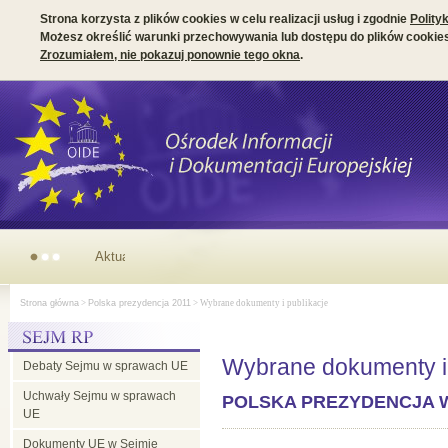
Strona korzysta z plików cookies w celu realizacji usług i zgodnie
Polity
Możesz określić warunki przechowywania lub dostępu do plików cookies
Zrozumiałem, nie pokazuj ponownie tego okna
.
Parlamentarny wymiar prezydencji irlandzkiej w Radzie UE
Strona główna
>
Polska prezydencja 2011
> Wybrane dokumenty i publikacje
Wybrane dokumenty i 
Debaty Sejmu w sprawach UE
Uchwały Sejmu w sprawach
POLSKA PREZYDENCJA W UE
UE
Dokumenty UE w Sejmie