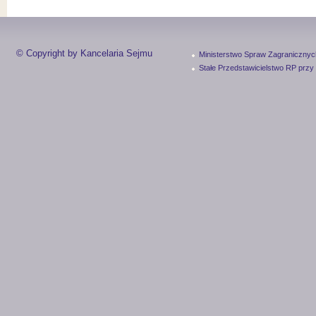
© Copyright by Kancelaria Sejmu
Ministerstwo Spraw Zagranicznyc
Stałe Przedstawicielstwo RP przy