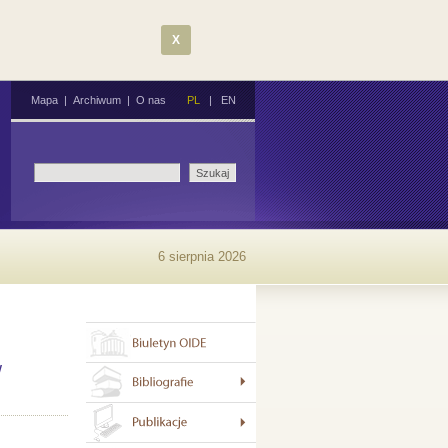
X
Mapa
|
Archiwum
|
O nas
PL
|
EN
6 sierpnia 2026
w