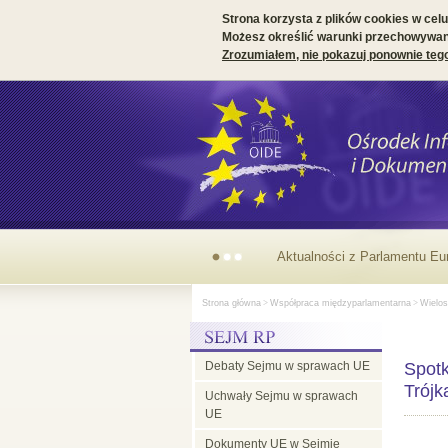
Strona korzysta z plików cookies w celu 
Możesz określić warunki przechowywani
Zrozumiałem, nie pokazuj ponownie teg
Aktualności z Parlamentu Eu
Strona główna
>
Współpraca międzyparlamentarna
>
Wielos
Debaty Sejmu w sprawach UE
Spotk
Trójk
Uchwały Sejmu w sprawach
UE
Dokumenty UE w Sejmie