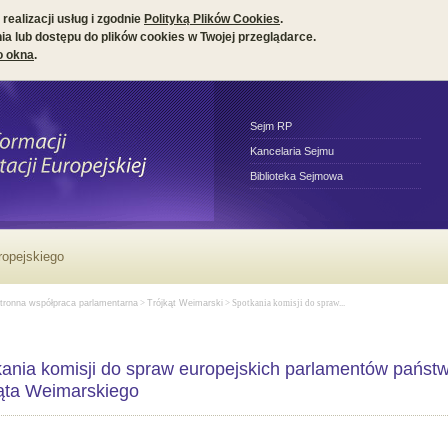
realizacji usług i zgodnie
Polityką Plików Cookies
.
a lub dostępu do plików cookies w Twojej przeglądarce.
o okna
.
Sejm RP
Kancelaria Sejmu
Biblioteka Sejmowa
ropejskiego
tronna współpraca parlamentarna
>
Trójkąt Weimarski
> Spotkania komisji do spraw...
ania komisji do spraw europejskich parlamentów państ
ąta Weimarskiego