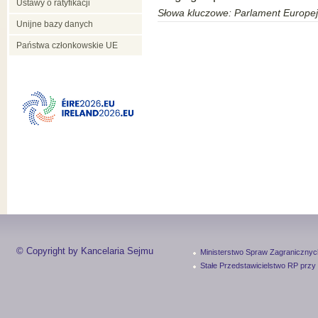
Ustawy o ratyfikacji
Słowa kluczowe: Parlament Europej
Unijne bazy danych
Państwa członkowskie UE
© Copyright by Kancelaria Sejmu
Ministerstwo Spraw Zagranicznyc
Stałe Przedstawicielstwo RP przy