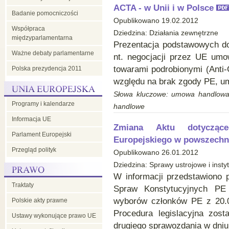
ACTA - w Unii i w Polsce
Badanie pomocniczości
Opublikowano 19.02.2012
Współpraca
Dziedzina: Działania zewnętrzne
międzyparlamentarna
Prezentacja podstawowych do
Ważne debaty parlamentarne
nt. negocjacji przez UE umo
towarami podrobionymi (Anti-
Polska prezydencja 2011
względu na brak zgody PE, um
Słowa kluczowe: umowa handlowa 
Programy i kalendarze
handlowe
Informacja UE
Zmiana Aktu dotycząc
Parlament Europejski
Europejskiego w powszech
Przegląd polityk
Opublikowano 26.01.2012
Dziedzina: Sprawy ustrojowe i insty
W informacji przedstawiono p
Traktaty
Spraw Konstytucyjnych PE
wyborów członków PE z 20.0
Polskie akty prawne
Procedura legislacyjna zost
Ustawy wykonujące prawo UE
drugiego sprawozdania w dniu