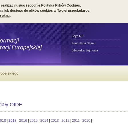
realizacji usług i zgodnie
Polityką Plików Cookies
.
a lub dostępu do plików cookies w Twojej przeglądarce.
o okna
.
Sejm RP
Kancelaria Sejmu
Biblioteka Sejmowa
ropejskiego
iały OIDE
018
|
2017
|
2016
|
2015
|
2014
|
2013
|
2012
|
2011
|
2010
|