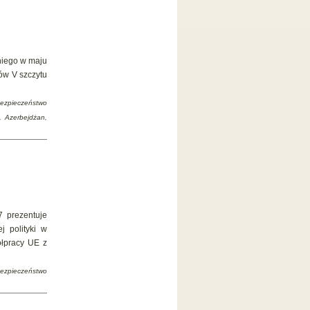
niego w maju
ów V szczytu
bezpieczeństwo
, Azerbejdżan,
7 prezentuje
j polityki w
ółpracy UE z
bezpieczeństwo