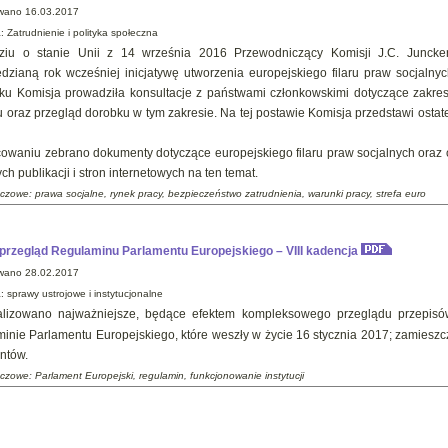
wano 16.03.2017
a:
Zatrudnienie i polityka społeczna
iu o stanie Unii z 14 września 2016 Przewodniczący Komisji J.C. Juncker 
dzianą rok wcześniej inicjatywę utworzenia europejskiego filaru praw socjalny
ku Komisja prowadziła konsultacje z państwami członkowskimi dotyczące zakresu
aru oraz przegląd dorobku w tym zakresie. Na tej postawie Komisja przedstawi ostat
owaniu zebrano dokumenty dotyczące europejskiego filaru praw socjalnych oraz 
h publikacji i stron internetowych na ten temat.
czowe: prawa socjalne, rynek pracy, bezpieczeństwo zatrudnienia, warunki pracy, strefa euro
przegląd Regulaminu Parlamentu Europejskiego – VIII kadencja
wano 28.02.2017
: sprawy ustrojowe i instytucjonalne
alizowano najważniejsze, będące efektem kompleksowego przeglądu przepisó
inie Parlamentu Europejskiego, które weszły w życie 16 stycznia 2017; zamieszcz
ntów.
czowe: Parlament Europejski, regulamin, funkcjonowanie instytucji