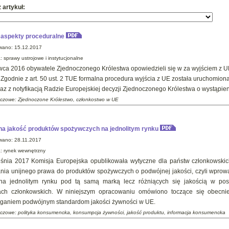
z artykuł:
- aspekty proceduralne
wano: 15.12.2017
: sprawy ustrojowe i instytucjonalne
wca 2016 obywatele Zjednoczonego Królestwa opowiedzieli się w za wyjściem z 
 Zgodnie z art. 50 ust. 2 TUE formalna procedura wyjścia z UE została uruchomion
az z notyfikacją Radzie Europejskiej decyzji Zjednoczonego Królestwa o wystąpieni
uczowe: Zjednoczone Królestwo, członkostwo w UE
a jakość produktów spożywczych na jednolitym rynku
wano: 28.11.2017
a: rynek wewnętrzny
śnia 2017 Komisja Europejska opublikowała wytyczne dla państw członkowski
nia unijnego prawa do produktów spożywczych o podwójnej jakości, czyli wpro
na jednolitym rynku pod tą samą marką lecz różniących się jakością w pos
ach członkowskich. W niniejszym opracowaniu omówiono toczące się obecni
ganiem podwójnym standardom jakości żywności w UE.
uczowe: polityka konsumencka, konsumpcja żywności, jakość produktu, informacja konsumencka