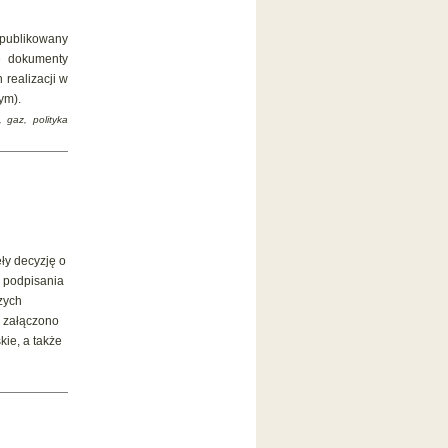
opublikowany
e dokumenty
 realizacji w
ym).
 gaz, polityka
ły decyzję o
y podpisania
zych
z załączono
ie, a także