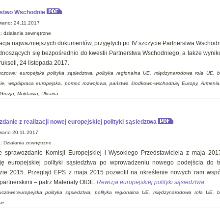
rstwo Wschodnie
wano: 24.11.2017
: działania zewnętrzne
acja najważniejszych dokumentów, przyjętych po IV szczycie Partnerstwa Wschod
dnoszących się bezpośrednio do kwestii Partnerstwa Wschodniego, a także wynik
ukseli, 24 listopada 2017.
uczowe: europejska polityka sąsiedztwa, polityka regionalna UE, międzynarodowa rola UE, 
kie, współpraca europejska, pomoc rozwojowa, państwa środkowo-wschodniej Europy, Armenia
 Gruzja, Mołdawia, Ukraina
danie z realizacji nowej europejskiej polityki sąsiedztwa
wano 20.11.2017
a:
Działania zewnętrzne
 sprawozdanie Komisji Europejskiej i Wysokiego Przedstawiciela z maja 201
cję europejskiej polityki sąsiedztwa po wprowadzeniu nowego podejścia do te
dzie 2015. Przegląd EPS z maja 2015 pozwolił na określenie nowych ram wsp
partnerskimi – patrz Materiały OIDE:
Rewizja europejskiej polityki sąsiedztwa
.
uczowe:europejska polityka sąsiedztwa, polityka regionalna UE, międzynarodowa rola UE, 
i
e