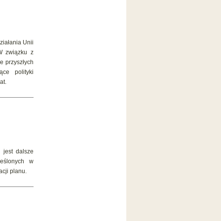
ziałania Unii
W związku z
e przyszłych
ce polityki
at.
 jest dalsze
reślonych w
cji planu.