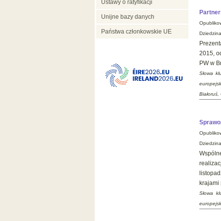
Ustawy o ratyfikacji
Partne
Unijne bazy danych
Opubliko
Państwa członkowskie UE
Dziedzina
Prezent
2015, o
PW w Br
Słowa kl
europejs
Białoruś,
Sprawoz
Opubliko
Dziedzin
Wspólne
realiza
listopa
krajami 
Słowa kl
europejsk