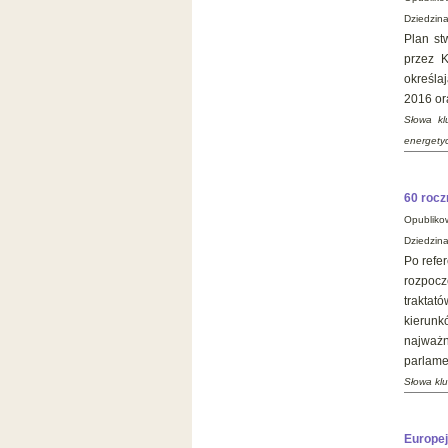
Dziedzin
Plan st
przez 
określa
2016 or
Słowa kl
energety
60 rocz
Opubliko
Dziedzina
Po refe
rozpocz
traktat
kierunk
najważn
parlame
Słowa klu
Europej