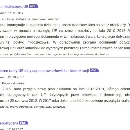
a młodzieżowa UE
wano: 15.11.2017
: edukacja, kształcenie zawodowe i młodzież
era, koordynuje i uzupełnia działania państw członkowskich na rzecz młodzieży. D
lizowane w oparciu o strategię UE na rzecz młodzieży na lata 2010–2018. 
nym przyjęciem nowego dokumentu w tym zakresie, trwają konsultacje dotycząc
unijnej polityki młodzieżowej. W opracowaniu zebrano dokumenty dotyczą
owej Unii oraz odnośniki do wybranych publikacji i stron internetowych na ten tem
czowe: polityka młodzieżowa, młodzież, wymiana młodzieży, mobilność studentów
iczne ramy UE dotyczące praw człowieka i demokracji
wano: 26.10.2017
: Prawa człowieka
a 2015 Rada przyjęła nowy plan działania na lata 2015-2019, którego celem
nie strategicznych ram UE dotyczących praw człowieka i demokracji, ok
cie z 25 czerwca 2012. W 2017 roku dokonano śródokresowego przeglądu realiza
uczowe: prawa człowieka, ochrona praw człowieka
nergetyczna
wano 17.10.2017