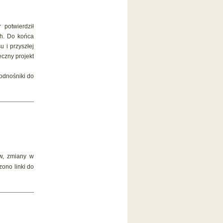
potwierdził
ch. Do końca
 i przyszłej
eczny projekt
odnośniki do
w, zmiany w
ono linki do