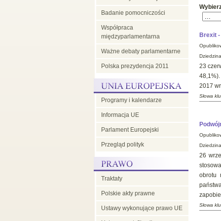
Wybier
Badanie pomocniczości
Współpraca
Brexit 
międzyparlamentarna
Opubliko
Ważne debaty parlamentarne
Dziedzina
Polska prezydencja 2011
23 czer
48,1%).
2017 wr
Słowa kl
Programy i kalendarze
Informacja UE
Podwójn
Parlament Europejski
Opubliko
Przegląd polityk
Dziedzin
26 wrze
stosowa
obrotu 
Traktaty
państw
Polskie akty prawne
zapobie
Słowa kl
Ustawy wykonujące prawo UE