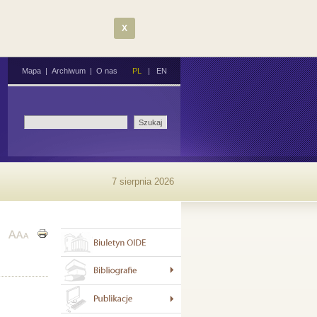
X
Mapa
|
Archiwum
|
O nas
PL
|
EN
7 sierpnia 2026