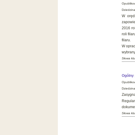
Opubliko
Dziedzin
W orędz
zapowie
2016 ro
roli fil
filaru.
W oprac
wybranyc
Słowa klu
Ogólny 
Opubliko
Dziedzina
Zasygn
Regulam
dokume
Słowa klu