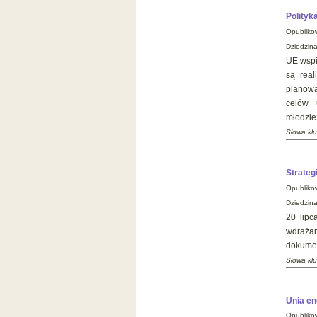
Polityk
Opubliko
Dziedzina
UE wspi
są rea
planowa
celów 
młodzież
Słowa klu
Strateg
Opubliko
Dziedzina
20 lipc
wdraża
dokumen
Słowa kl
Unia e
Opubliko