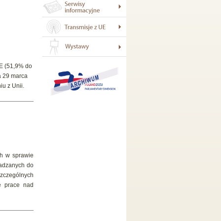
UE (51,9% do
a 29 marca
u z Unii.
ch w sprawie
wadzanych do
zczególnych
e prace nad