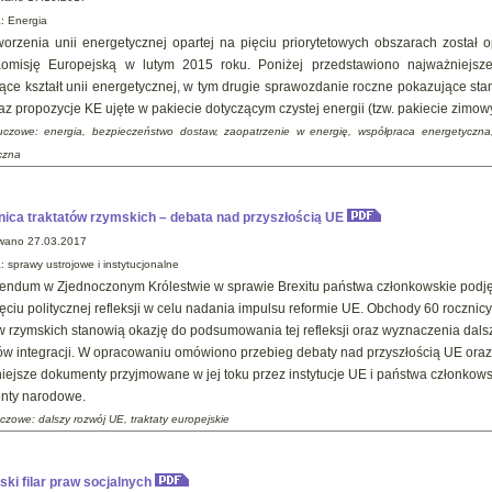
a
: Energia
worzenia unii energetycznej opartej na pięciu priorytetowych obszarach został 
Komisję Europejską w lutym 2015 roku. Poniżej przedstawiono najważniejsz
jące kształt unii energetycznej, w tym drugie sprawozdanie roczne pokazujące stan
az propozycje KE ujęte w pakiecie dotyczącym czystej energii (tzw. pakiecie zimow
uczowe: energia, bezpieczeństwo dostaw, zaopatrzenie w energię, współpraca energetyczna,
czna
nica traktatów rzymskich – debata nad przyszłością UE
wano 27.03.2017
: sprawy ustrojowe i instytucjonalne
rendum w Zjednoczonym Królestwie w sprawie Brexitu państwa członkowskie podję
ęciu politycznej refleksji w celu nadania impulsu reformie UE. Obchody 60 rocznic
ów rzymskich stanowią okazję do podsumowania tej refleksji oraz wyznaczenia dals
ów integracji. W opracowaniu omówiono przebieg debaty nad przyszłością UE ora
iejsze dokumenty przyjmowane w jej toku przez instytucje UE i państwa członkowsk
nty narodowe.
czowe: dalszy rozwój UE, traktaty europejskie
ski filar praw socjalnych