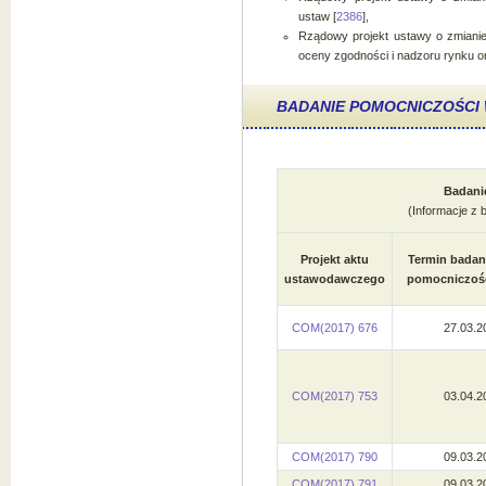
ustaw [
2386
],
Rządowy projekt ustawy o zmiani
oceny zgodności i nadzoru rynku or
BADANIE POMOCNICZOŚC
Badani
(Informacje z 
Projekt aktu
Termin badan
ustawodawczego
pomocniczoś
COM(2017) 676
27.03.2
COM(2017) 753
03.04.2
COM(2017) 790
09.03.2
COM(2017) 791
09.03.2