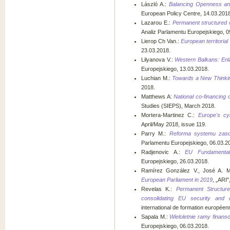
László A.:
Balancing Openness an
European Policy Centre, 14.03.2018
Lazarou E.:
Permanent structured 
Analiz Parlamentu Europejskiego, 0
Lierop Ch Van.:
European territorial
23.03.2018.
Lilyanova V.:
Western Balkans: Enl
Europejskiego, 13.03.2018.
Luchian M.:
Towards a New Thinki
2018.
Matthews A:
National co-financing
Studies (SIEPS), March 2018.
Mortera-Martinez C.:
Europe's cy
April/May 2018, issue 119.
Parry M.:
Reforma systemu zaso
Parlamentu Europejskiego, 06.03.2
Radjenovic A.:
EU Fundamental
Europejskiego, 26.03.2018.
Ramírez González V., José A. Ma
European Parliament in 2019
, „ARI"
Revelas K.:
Permanent Structur
consolidating EU security and 
international de formation européen
Sapala M.:
Wieloletnie ramy finans
Europejskiego, 06.03.2018.