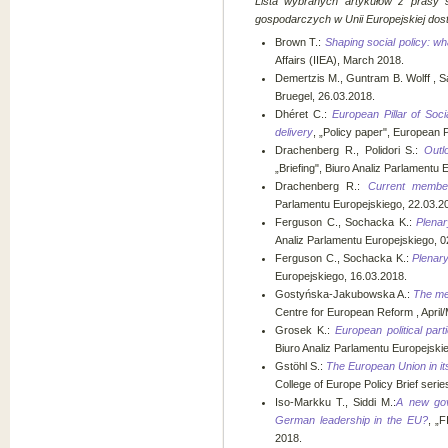
Lista wybranych artykułów z prasy sp
gospodarczych w Unii Europejskiej
dos
Brown T.:
Shaping social policy: wh
Affairs (IIEA), March 2018.
Demertzis M., Guntram B. Wolff , S
Bruegel, 26.03.2018.
Dhéret C.:
European Pillar of Soci
delivery
, „Policy paper", European 
Drachenberg R., Polidori S.:
Outl
„Briefing", Biuro Analiz Parlamentu
Drachenberg R.:
Current member
Parlamentu Europejskiego, 22.03.2
Ferguson C., Sochacka K.:
Plenar
Analiz Parlamentu Europejskiego, 0
Ferguson C., Sochacka K.:
Plenar
Europejskiego, 16.03.2018.
Gostyńska-Jakubowska A.:
The me
Centre for European Reform , April
Grosek K.:
European political part
Biuro Analiz Parlamentu Europejski
Gstöhl S.:
The European Union in i
College of Europe Policy Brief seri
Iso-Markku T., Siddi M.:
A new gov
German leadership in the EU?
, „F
2018.