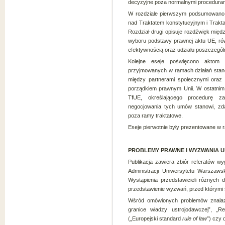
decyzyjne poza normalnymi procedurami
W rozdziale pierwszym podsumowano
nad Traktatem konstytucyjnym i Trakt
Rozdział drugi opisuje rozdźwięk międ
wyboru podstawy prawnej aktu UE, ró
efektywnością oraz udziału poszczegól
Kolejne eseje poświęcono aktom 
przyjmowanych w ramach działań stan
między partnerami społecznymi ora
porządkiem prawnym Unii. W ostatnim 
TfUE, określającego procedurę 
negocjowania tych umów stanowi, zd
poza ramy traktatowe.
Eseje pierwotnie były prezentowane w
PROBLEMY PRAWNE I WYZWANIA UNII 
Publikacja zawiera zbiór referatów w
Administracji Uniwersytetu Warszaws
Wystąpienia przedstawicieli różnych 
przedstawienie wyzwań, przed którymi s
Wśród omówionych problemów znalazł
granice władzy ustrojodawczej”, „R
(„Europejski standard
rule of law
”) czy 