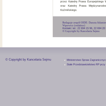
przez Katedrę Prawa Europejskiego W
oraz Katedrę Prawa Międzynarod
Koźmińskiego.
Redaguje zespół OIDE: Danuta Adamiec, 
Wąsowicz (redaktor)
Kontakt: tel.: 22 694 15 96, 22 694 20
© Copyright by Kancelaria Sejmu
© Copyright by Kancelaria Sejmu
Ministerstwo Spraw Zagranicznyc
Stałe Przedstawicielstwo RP przy