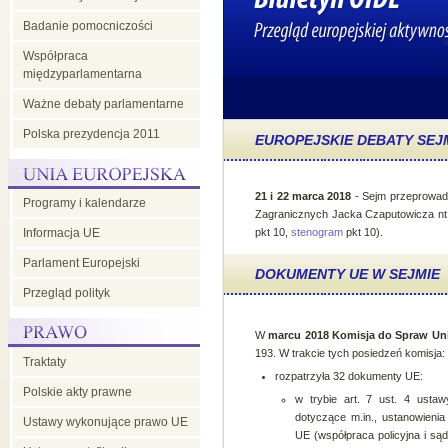
Badanie pomocniczości
Współpraca
międzyparlamentarna
Ważne debaty parlamentarne
Polska prezydencja 2011
EUROPEJSKIE DEBATY SEJ
21 i 22 marca 2018
- Sejm przeprowadz
Programy i kalendarze
Zagranicznych Jacka Czaputowicza nt. 
Informacja UE
pkt 10,
stenogram
pkt 10).
Parlament Europejski
DOKUMENTY UE W SEJMIE
Przegląd polityk
W
marcu 2018 Komisja do Spraw Unii
193. W trakcie tych posiedzeń komisja:
Traktaty
rozpatrzyła 32 dokumenty UE:
Polskie akty prawne
w trybie art. 7 ust. 4 usta
dotyczące m.in., ustanowieni
Ustawy wykonujące prawo UE
UE (współpraca policyjna i sąd