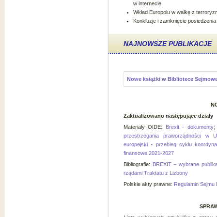
w internecie
Wkład Europolu w walkę z terroryz
Konkluzje i zamknięcie posiedzeni
NAJNOWSZE PUBLIKACJE
Nowe książki w Bibliotece Sejmowe
N
Zaktualizowano następujące działy
Materiały OIDE:
Brexit - dokumenty
przestrzegania praworządności w Uni
europejski - przebieg cyklu koordyna
finansowe 2021-2027
Bibliografie:
BREXIT – wybrane publika
rządami Traktatu z Lizbony
Polskie akty prawne:
Regulamin Sejmu
SPRAW