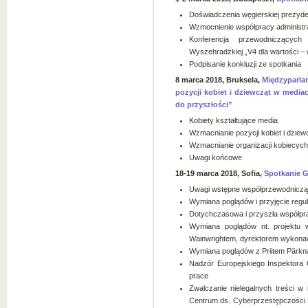
Doświadczenia węgierskiej prezyd
Wzmocnienie współpracy administr
Konferencja przewodniczącyc
Wyszehradzkiej „V4 dla wartości – 
Podpisanie konkluzji ze spotkania
8 marca 2018, Bruksela,
Międzyparla
pozycji kobiet i dziewcząt w media
do przyszłości”
Kobiety kształtujące media
Wzmacnianie pozycji kobiet i dzie
Wzmacnianie organizacji kobiecych
Uwagi końcowe
18-19 marca 2018, Sofia,
Spotkanie G
Uwagi wstępne współprzewodnicz
Wymiana poglądów i przyjęcie regul
Dotychczasowa i przyszła współpr
Wymiana poglądów nt. projektu 
Wainwrightem, dyrektorem wykon
Wymiana poglądów z Priitem Pärkn
Nadzór Europejskiego Inspektora 
prace
Zwalczanie nielegalnych treści w 
Centrum ds. Cyberprzestępczości Eu