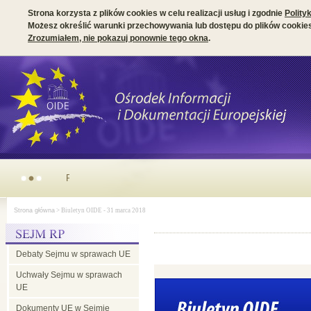
Strona korzysta z plików cookies w celu realizacji usług i zgodnie
Polity
Możesz określić warunki przechowywania lub dostępu do plików cookies
Zrozumiałem, nie pokazuj ponownie tego okna
.
Parlamentarny wymiar prezydencji irlandzkiej w Radzie UE
Strona główna
> Biuletyn OIDE - 31 marca 2018
Debaty Sejmu w sprawach UE
Uchwały Sejmu w sprawach
UE
Dokumenty UE w Sejmie