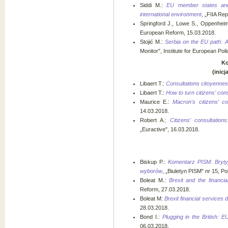
Siddi M.:
EU member states and
international environment
, „FIIA Rep
Springford J., Lowe S., Oppenhei
European Reform, 15.03.2018.
Stojić M.:
Serbia on the EU path: A
Monitor", Institute for European P
Ko
(inic
Libaert T.:
Consultations citoyennes
Libaert T.:
How to turn citizens' con
Maurice E.:
Macron's citizens' co
14.03.2018.
Robert A.:
Citizens' consultatio
„Euractive", 16.03.2018.
Biskup P.:
Komentarz PISM: Brytyj
wyborów
, „Biuletyn PISM" nr 15, 
Boleat M.:
Brexit and the financi
Reform, 27.03.2018.
Boleat M:
Brexit financial services de
28.03.2018.
Bond I.:
Plugging in the British: E
06.03.2018.