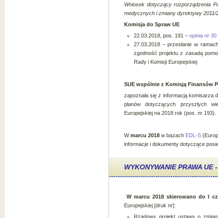
Wniosek dotyczący rozporządzenia Pa
medycznych i zmiany dyrektywy 2011/
Komisja do Spraw UE
22.03.2018, pos. 191 –
opinia nr 30
27.03.2018 – przesłanie w ramach 
zgodność projektu z zasadą pomo
Rady i Komisji Europejskiej
SUE wspólnie z Komisją Finansów P
zapoznała się z informacją komisarza d
planów dotyczących przyszłych wie
Europejskiej na 2018 rok (pos. nr 193).
W
marcu 2018
w bazach
EDL-S
(Europ
informacje i dokumenty dotyczące posi
WYKONYWANIE PRAWA UE -
W marcu 2018
skierowano do I cz
Europejskiej [druk nr]:
Rządowy projekt ustawy o zmian