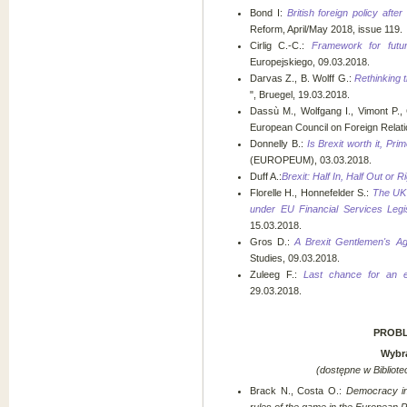
Bond I:
British foreign policy afte
Reform, April/May 2018, issue 119.
Cirlig C.-C.:
Framework for futu
Europejskiego, 09.03.2018.
Darvas Z., B. Wolff G.:
Rethinking 
", Bruegel, 19.03.2018.
Dassù M., Wolfgang I., Vimont P.
European Council on Foreign Relati
Donnelly B.:
Is Brexit worth it, Pri
(EUROPEUM), 03.03.2018.
Duff A.:
Brexit: Half In, Half Out or R
Florelle H., Honnefelder S.:
The UK'
under EU Financial Services Legis
15.03.2018.
Gros D.:
A Brexit Gentlemen's A
Studies, 09.03.2018.
Zuleeg F.:
Last chance for an e
29.03.2018.
PROBL
Wybra
(dostępne w Bibliote
Brack N., Costa O.:
Democracy in