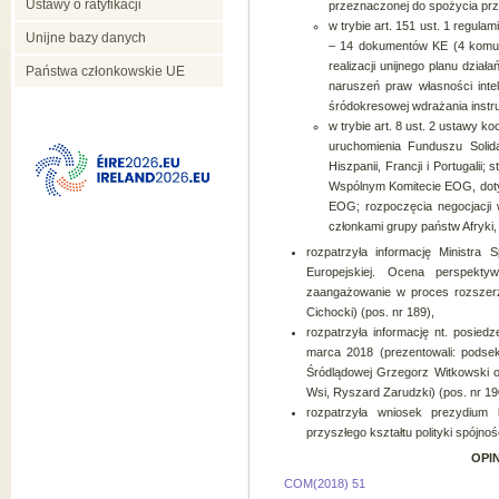
Ustawy o ratyfikacji
przeznaczonej do spożycia prze
w trybie art. 151 ust. 1 regula
Unijne bazy danych
– 14 dokumentów KE (4 komuni
realizacji unijnego planu dzia
Państwa członkowskie UE
naruszeń praw własności intel
śródokresowej wdrażania instr
w trybie art. 8 ust. 2 ustawy 
uruchomienia Funduszu Solida
Hiszpanii, Francji i Portugalii;
Wspólnym Komitecie EOG, doty
EOG; rozpoczęcia negocjacji
członkami grupy państw Afryki,
rozpatrzyła informację Ministra 
Europejskiej. Ocena perspekty
zaangażowanie w proces rozszer
Cichocki) (pos. nr 189),
rozpatrzyła informację nt. posied
marca 2018 (prezentowali: podsek
Śródlądowej Grzegorz Witkowski o
Wsi, Ryszard Zarudzki) (pos. nr 19
rozpatrzyła wniosek prezydium 
przyszłego kształtu polityki spójnoś
OPI
COM(2018) 51