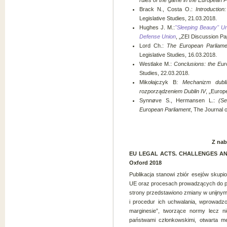
rules of the game in the European P
Brack N., Costa O.:
Introductio
Legislative Studies, 21.03.2018.
Hughes J. M.:
"Sleeping Beauty" U
Defense Union
, „ZEI Discussion Pa
Lord Ch.:
The European Parliamen
Legislative Studies, 16.03.2018.
Westlake M.:
Conclusions: the Eur
Studies, 22.03.2018.
Mikołajczyk B:
Mechanizm dubl
rozporządzeniem Dublin IV
, „Europ
Synnøve S., Hermansen L.:
(Se
European Parliament
, The Journal o
Z nab
EU LEGAL ACTS. CHALLENGES AND 
Oxford 2018
Publikacja stanowi zbiór esejów skup
UE oraz procesach prowadzących do p
strony przedstawiono zmiany w unijnym
i procedur ich uchwalania, wprowadzo
marginesie”, tworzące normy lecz n
państwami członkowskimi, otwarta m