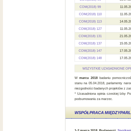
COM(2018) 99
11.05.2
COM(2018) 110
11.05.2
COM(2018) 113
14.05.2
COM(2018) 127
11.05.2
COM(2018) 131
21.05.2
COM(2018) 137
15.05.2
COM(2018) 147
17.05.2
COM(2018) 148
17.05.2
WSZYSTKIE UZASADNIONE OP
W
marcu 2018
badaniu pomocniczośc
stanu na 05.04.2018, parlamenty naro
niezgodności badanych projektów z za
* Uzasadniona opinia czeskiej Izby Pos
podsumowaniu za marzec.
WSPÓŁPRACA MIĘDZYPAR
1-2 marca 2018, Budapeszt,
Spotkan