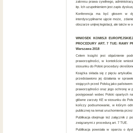
zakresu prawa cywilnego, administracy
itp. Ich uzupełnieniem jest zapis dyskus
Konferencja ma być głosem w dy
interdyscyplinarne ujęcie może, zdani
obszarze unijnej legislacji, ale także w o
WNIOSEK KOMISJI EUROPEJSKI
PROCEDURY ART. 7 TUE: RAMY PRAW
Warszawa 2018
Celem książki jest objaśnienie p
praworządności, w kontekście wnios
stosunku do Polski procedury określonej
Książka składa się z pięciu artykułów
przedstawiono jej działania w spraw
stojących przed Polską jako państwem
praworządności oraz jego ochronę w p
postępowań wobec Polski opartych na
główne zarzuty KE w stosunku do Pols
kończy podsumowanie, w którym odnie
publicznej na temat uruchomienia przez
Publikacja obejmuje też załącznik z
związanymi z procedurą art. 7 TUE.
Publikacja powstała w oparciu o dys