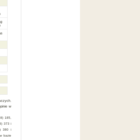
)
ag
)
as
)
wczych.
pinie w
8) 185,
) 373 i
) 380 i
 w bazie