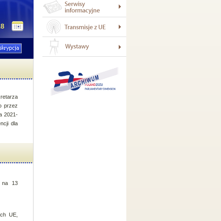
18
retarza
o przez
ta 2021-
cji dla
 na 13
ych UE,