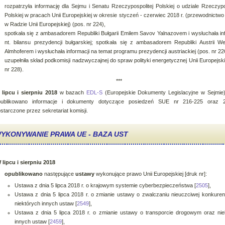
rozpatrzyła informację dla Sejmu i Senatu Rzeczypospolitej Polskiej o udziale Rzeczypo
Polskiej w pracach Unii Europejskiej w okresie styczeń - czerwiec 2018 r. (przewodnictwo 
w Radzie Unii Europejskiej) (pos. nr 224),
spotkała się z ambasadorem Republiki Bułgarii Emilem Savov Yalnazovem i wysłuchała in
nt. bilansu prezydencji bułgarskiej; spotkała się z ambasadorem Republiki Austrii W
Almhoferem i wysłuchała informacji na temat programu prezydencji austriackiej (pos. nr 22
uzupełniła skład podkomisji nadzwyczajnej do spraw polityki energetycznej Unii Europejski
nr 228).
***
W
lipcu i sierpniu 2018
w bazach
EDL-S
(Europejskie Dokumenty Legislacyjne w Sejmie
publikowano informacje i dokumenty dotyczące posiedzeń SUE nr 216-225 oraz 
starczone przez sekretariat komisji.
YKONYWANIE PRAWA UE - BAZA UST
 lipcu i sierpniu 2018
opublikowano
następujące
ustawy
wykonujące prawo Unii Europejskiej [druk nr]:
Ustawa z dnia 5 lipca 2018 r. o krajowym systemie cyberbezpieczeństwa [
2505
],
Ustawa z dnia 5 lipca 2018 r. o zmianie ustawy o zwalczaniu nieuczciwej konkurenc
niektórych innych ustaw [
2549
],
Ustawa z dnia 5 lipca 2018 r. o zmianie ustawy o transporcie drogowym oraz nie
innych ustaw [
2459
],