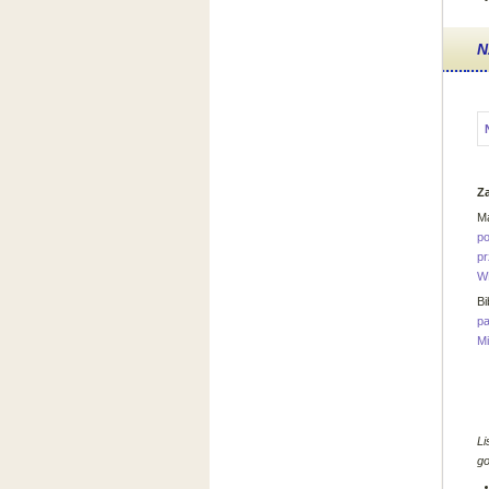
N
Z
M
po
pr
WP
Bi
p
Mi
Li
go