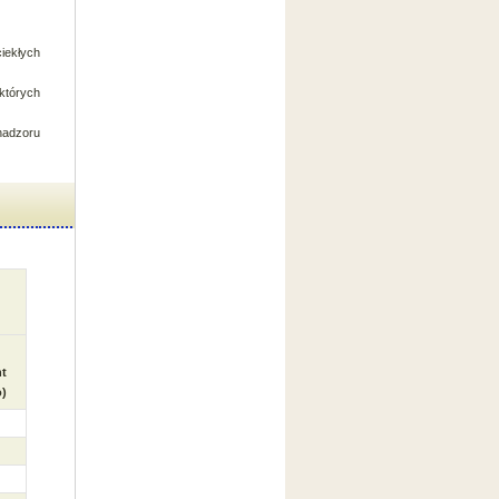
ciekłych
których
nadzoru
t
)