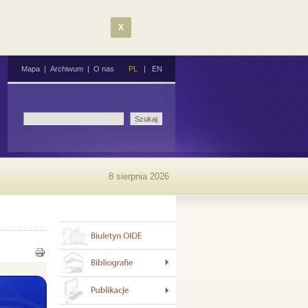
X
Mapa
|
Archiwum
|
O nas
PL
|
EN
8 sierpnia 2026