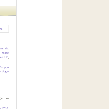
wa
wa ds.
 rzecz
ości UE
;
Pozycja
y Rady
tyczno-
e 2018
,