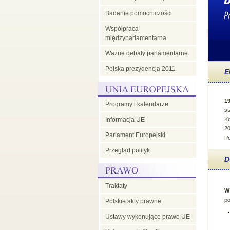
Badanie pomocniczości
Radzie UE
Współpraca
międzyparlamentarna
Ważne debaty parlamentarne
Polska prezydencja 2011
E
19
Programy i kalendarze
st
Informacja UE
Ko
20
Parlament Europejski
Po
Przegląd polityk
D
Traktaty
W
po
Polskie akty prawne
Ustawy wykonujące prawo UE