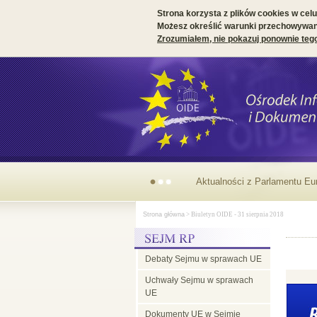
Strona korzysta z plików cookies w celu 
Możesz określić warunki przechowywani
Zrozumiałem, nie pokazuj ponownie teg
Parlamentarny
Strona główna
> Biuletyn OIDE - 31 sierpnia 2018
wymiar
Debaty Sejmu w sprawach UE
prezydencji
Uchwały Sejmu w sprawach
UE
irlandzkiej w
Dokumenty UE w Sejmie