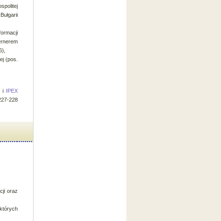
spolitej
Bułgarii
formacji
ernerem
6),
ej (pos.
) i
IPEX
227-228
ji oraz
których