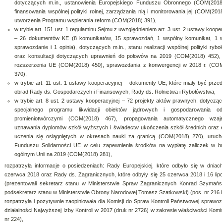
dotyczących m.in., ustanowienia Europejskiego Funduszu Obronnego (COM(2018
finansowania wspólnej polityki rolnej, zarządzania nią i monitorowania jej (COM(201
utworzenia Programu wspierania reform (COM(2018) 391),
w trybie art. 151 ust. 1 regulaminu Sejmu z uwzględnieniem art. 3 ust. 2 ustawy koope
– 26 dokumentów KE (8 komunikatów, 15 sprawozdań, 1 wspólny komunikat, 1 
sprawozdanie i 1 opinia), dotyczących m.in., stanu realizacji wspólnej polityki ryb
oraz konsultacji dotyczących uprawnień do połowów na 2019 (COM(2018) 452), p
rozszerzenia UE (COM(2018) 450), sprawozdania z konwergencji w 2018 r. (CO
370),
w trybie art. 11 ust. 1 ustawy kooperacyjnej – dokumenty UE, które miały być prze
obrad Rady ds. Gospodarczych i Finansowych, Rady ds. Rolnictwa i Rybołówstwa,
w trybie art. 8 ust. 2 ustawy kooperacyjnej – 72 projekty aktów prawnych, dotycząc
specjalnego programu likwidacji obiektów jądrowych i gospodarowania o
promieniotwórczymi (COM(2018) 467), propagowania automatycznego wzaj
uznawania dyplomów szkół wyższych i świadectw ukończenia szkół średnich oraz 
uczenia się osiągniętych w okresach nauki za granicą (COM(2018) 270), uruch
Funduszu Solidarności UE w celu zapewnienia środków na wypłatę zaliczek w b
ogólnym Unii na 2019 (COM(2018) 281),
rozpatrzyła informacje o posiedzeniach: Rady Europejskiej, które odbyło się w dniac
czerwca 2018 oraz Rady ds. Zagranicznych, które odbyły się 25 czerwca 2018 i 16 lip
(prezentowali sekretarz stanu w Ministerstwie Spraw Zagranicznych Konrad Szymańs
podsekretarz stanu w Ministerstwie Obrony Narodowej Tomasz Szatkowski) (pos. nr 216 i
rozpatrzyła i pozytywnie zaopiniowała dla Komisji do Spraw Kontroli Państwowej sprawo
działalności Najwyższej Izby Kontroli w 2017 (druk nr 2726) w zakresie właściwości Komis
nr 224),