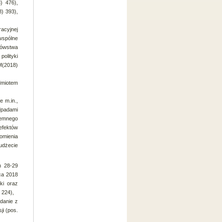
) 476),
8) 393),
racyjnej
wspólne
ołówstwa
olityki
M(2018)
dmiotem
e m.in.,
dpadami
emnego
efektów
omienia
udżecie
h 28-29
ca 2018
ki oraz
 224),
zdanie z
ji (pos.