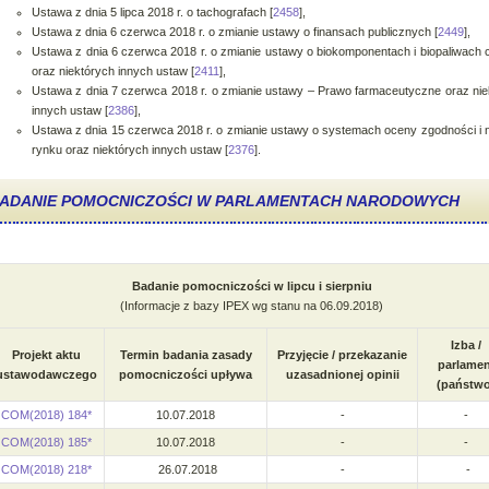
Ustawa z dnia 5 lipca 2018 r. o tachografach [
2458
],
Ustawa z dnia 6 czerwca 2018 r. o zmianie ustawy o finansach publicznych [
2449
],
Ustawa z dnia 6 czerwca 2018 r. o zmianie ustawy o biokomponentach i biopaliwach 
oraz niektórych innych ustaw [
2411
],
Ustawa z dnia 7 czerwca 2018 r. o zmianie ustawy – Prawo farmaceutyczne oraz nie
innych ustaw [
2386
],
Ustawa z dnia 15 czerwca 2018 r. o zmianie ustawy o systemach oceny zgodności i 
rynku oraz niektórych innych ustaw [
2376
].
ADANIE POMOCNICZOŚCI W PARLAMENTACH NARODOWYCH
Badanie pomocniczości w lipcu i sierpniu
(Informacje z bazy IPEX wg stanu na 06.09.2018)
Izba /
Projekt aktu
Termin badania zasady
Przyjęcie / przekazanie
parlamen
ustawodawczego
pomocniczości upływa
uzasadnionej opinii
(państwo
COM(2018) 184*
10.07.2018
-
-
COM(2018) 185*
10.07.2018
-
-
COM(2018) 218*
26.07.2018
-
-