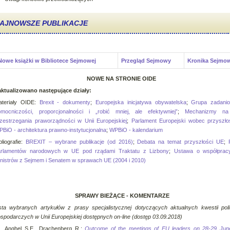
AJNOWSZE PUBLIKACJE
Nowe książki w Bibliotece Sejmowej
Przegląd Sejmowy
Kronika Sejmo
NOWE NA STRONIE OIDE
aktualizowano następujące działy:
ateriały OIDE:
Brexit - dokumenty
;
Europejska inicjatywa obywatelska
;
Grupa zadanio
mocniczości, proporcjonalności i „robić mniej, ale efektywniej”
;
Mechanizmy na
zestrzegania praworządności w Unii Europejskiej
;
Parlament Europejski wobec przyszł
BiO - architektura prawno-instytucjonalna
;
WPBiO - kalendarium
bliografie:
BREXIT – wybrane publikacje (od 2016)
;
Debata na temat przyszłości UE
;
arlamentów narodowych w UE pod rządami Traktatu z Lizbony
;
Ustawa o współprac
nistrów z Sejmem i Senatem w sprawach UE (2004 i 2010)
SPRAWY BIEŻĄCE - KOMENTARZE
sta wybranych artykułów z prasy specjalistycznej dotyczących aktualnych kwestii poli
spodarczych w Unii Europejskiej
dostępnych on-line
(dostęp 03.09.2018)
Anghel S.E., Drachenberg R.:
Outcome of the meetings of EU leaders on 28-29 Jun