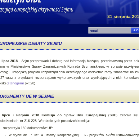
31 sierpnia 20
UROPEJSKIE DEBATY SEJMU
 lipca 2018
- Sejm przeprowadził debatę nad informacją bieżącą, przedstawioną przez sek
anu w Ministerstwie Spraw Zagranicznych Konrada Szymańskiego, w sprawie przyjęteg
misję Europejską projektu rozporządzenia określającego wieloletnie ramy finansowe na la
27 wraz z projektami rozporządzeń wykonawczych oraz wynikających z nich konsekwen
lski (
stenogram
pkt 20).
OKUMENTY UE W SEJMIE
 lipcu i sierpniu 2018 Komisja do Spraw Unii Europejskiej (SUE)
zebrała się
siedzeniach: nr 216-228. W trakcie tych posiedzeń komisja:
rozpatrzyła 169 dokumentów UE:
w trybie art. 7 ust. 4 ustawy kooperacyjnej – 66 projektów aktów ustawodawcz