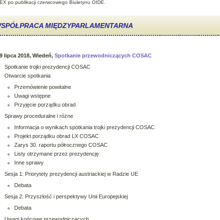
EX po publikacji czerwcowego Biuletynu OIDE.
SPÓŁPRACA MIĘDZYPARLAMENTARNA
9 lipca 2018, Wiedeń,
Spotkanie przewodniczących COSAC
Spotkanie trojki prezydencji COSAC
Otwarcie spotkania
Przemówienie powitalne
Uwagi wstępne
Przyjęcie porządku obrad
Sprawy proceduralne i różne
Informacja o wynikach spotkania trojki prezydencji COSAC
Projekt porządku obrad LX COSAC
Zarys 30. raportu półrocznego COSAC
Listy otrzymane przez prezydencję
Inne sprawy
Sesja 1: Priorytety prezydencji austriackiej w Radzie UE
Debata
Sesja 2: Przyszłość i perspektywy Unii Europejskiej
Debata
Uwagi końcowe przewodniczących