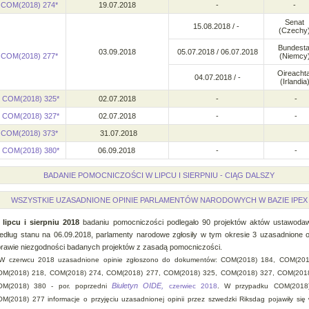
COM(2018) 274*
19.07.2018
-
-
Senat
15.08.2018 / -
(Czechy
Bundest
03.09.2018
05.07.2018 / 06.07.2018
COM(2018) 277
*
(Niemcy
Oireacht
04.07.2018 / -
(Irlandia
COM(2018) 325*
02.07.2018
-
-
COM(2018) 327*
02.07.2018
-
-
COM(2018) 373*
31.07.2018
COM(2018) 380*
06.09.2018
-
-
BADANIE POMOCNICZOŚCI W LIPCU I SIERPNIU - CIĄG DALSZY
WSZYSTKIE UZASADNIONE OPINIE PARLAMENTÓW NARODOWYCH W BAZIE IPEX
W
lipcu i sierpniu 2018
badaniu pomocniczości podlegało 90 projektów aktów ustawoda
dług stanu na 06.09.2018, parlamenty narodowe zgłosiły w tym okresie 3 uzasadnione o
rawie niezgodności badanych projektów z zasadą pomocniczości.
 W czerwcu 2018
uzasadnione opinie zgłoszono do dokumentów: COM(2018) 184, COM(201
M(2018) 218, COM(2018) 274, COM(2018) 277, COM(2018) 325, COM(2018) 327, COM(2018
Biuletyn OIDE,
OM(2018) 380 - por. poprzedni
czerwiec 2018
. W przypadku COM(2018
M(2018) 277 informacje o przyjęciu uzasadnionej opinii przez szwedzki Riksdag pojawiły się