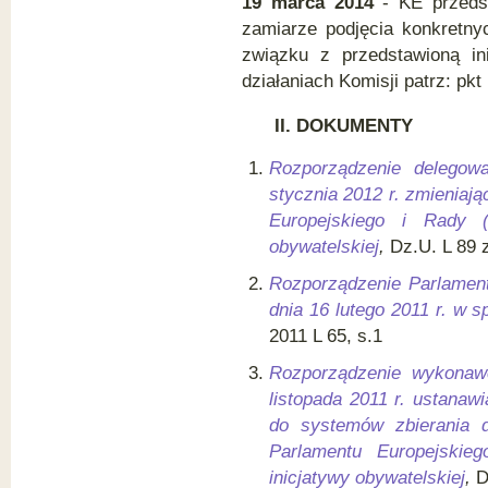
19 marca 2014
- KE przedst
zamiarze podjęcia konkretny
związku z przedstawioną ini
działaniach Komisji patrz: pkt 
II.
DOKUMENTY
Rozporządzenie delegow
stycznia 2012 r. zmieniaj
Europejskiego i Rady 
obywatelskiej
,
Dz.U. L 89 
Rozporządzenie Parlament
dnia 16 lutego 2011 r. w s
2011 L 65, s.1
Rozporządzenie wykonaw
listopada 2011 r. ustanaw
do systemów zbierania d
Parlamentu Europejski
inicjatywy obywatelskiej
,
D