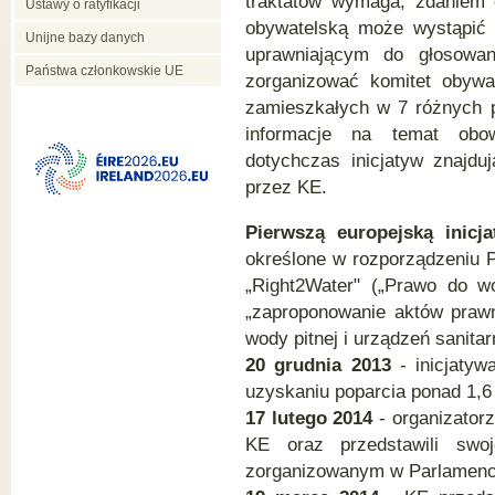
traktatów wymaga, zdaniem o
Ustawy o ratyfikacji
obywatelską może wystąpić 
Unijne bazy danych
uprawniającym do głosowa
Państwa członkowskie UE
zorganizować komitet obywat
zamieszkałych w 7 różnych 
informacje na temat obow
dotychczas inicjatyw znajdu
przez KE.
Pierwszą europejską inicj
określone w rozporządzeniu PE
„Right2Water" („Prawo do wo
„zaproponowanie aktów praw
wody pitnej i urządzeń sanita
20 grudnia 2013
- inicjatywa
uzyskaniu poparcia ponad 1,6 
17 lutego 2014
- organizatorz
KE oraz przedstawili swoj
zorganizowanym w Parlamenci