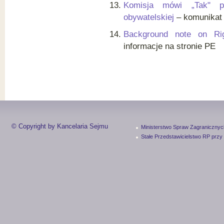
Komisja mówi „Tak" pie
obywatelskiej
– komunikat 
Background note on Righ
informacje na stronie PE
© Copyright by Kancelaria Sejmu
Ministerstwo Spraw Zagranicznyc
Stałe Przedstawicielstwo RP przy