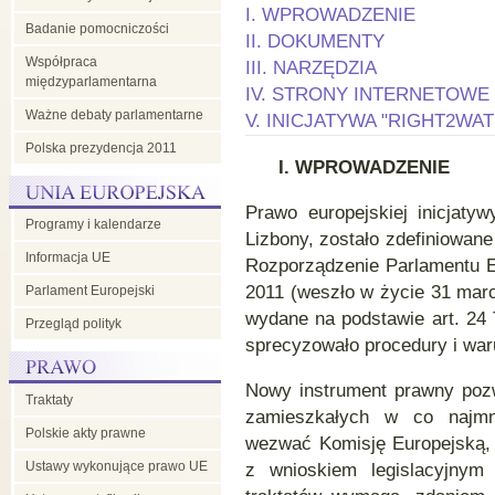
I. WPROWADZENIE
Badanie pomocniczości
II. DOKUMENTY
Współpraca
III. NARZĘDZIA
międzyparlamentarna
IV. STRONY INTERNETOWE 
Ważne debaty parlamentarne
V. INICJATYWA "RIGHT2WAT
Polska prezydencja 2011
I.
WPROWADZENIE
Prawo europejskiej inicjaty
Programy i kalendarze
Lizbony, zostało zdefiniowane 
Informacja UE
Rozporządzenie Parlamentu Eu
2011 (weszło w życie 31 marc
Parlament Europejski
wydane na podstawie art. 24 T
Przegląd polityk
sprecyzowało procedury i warun
Nowy instrument prawny pozwa
Traktaty
zamieszkałych w co najmn
Polskie akty prawne
wezwać Komisję Europejską, 
Ustawy wykonujące prawo UE
z wnioskiem legislacyjnym