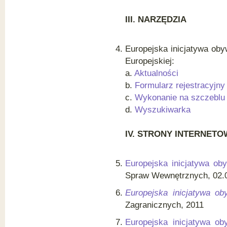
III.
NARZ
Ę
DZIA
Europejska inicjatywa obyw
Europejskiej:
a.
Aktualności
b.
Formularz rejestracyjny
c.
Wykonanie na szczeblu
d.
Wyszukiwarka
IV.
S
T
RO
NY INTERNETOW
Europejska inicjatywa ob
Spraw Wewnętrznych, 02.
Europejska inicjatywa o
Zagranicznych, 2011
Europejska inicjatywa o