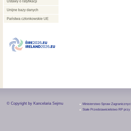
Ustawy o ratyfikacji
Unijne bazy danych
Państwa członkowskie UE
© Copyright by Kancelaria Sejmu
Ministerstwo Spraw Zagranicznyc
Stałe Przedstawicielstwo RP przy