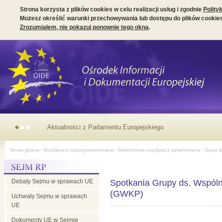
Strona korzysta z plików cookies w celu realizacji usług i zgodnie
Polity
Możesz określić warunki przechowywania lub dostępu do plików cookies
Zrozumiałem, nie pokazuj ponownie tego okna
.
Aktualności z Parlamentu Europejskiego
Strona główna
>
Współpraca międzyparlamentarna
>
Wielostronna współpraca parlamentarna
>
Grupa ds
Debaty Sejmu w sprawach UE
Spotkania Grupy ds. Wspóln
(GWKP)
Uchwały Sejmu w sprawach
UE
Dokumenty UE w Sejmie