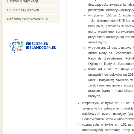
Ustawy o ratyfikacji
dotyczących: zwalczania fał
Unijne bazy danych
płatniczymi; europejskiej inicja
w trybie art. 151 ust. 1 regula
Państwa członkowskie UE
– 21 dokumentów KE (5 komun
komunikat, 1 wniosek w spraw
m.in.: wspólnego sprawozdani
przyszłości europejskiej obro
narodowymi,
w trybie art. 11 ust. 1 ustaw
obrad: Rady ds. Środowiska,
Rady ds. Zatrudnienia, Poli
Ogólnych, Rady ds. Gospodarc
trybie art. 8 ust. 2 ustawy 
uprawnień do połowów na 2018 
Morzu Bałtyckim; zawarcia w 
zwalczania manipulacji rozg
prawem karnym materialnym
karnych,
rozpatrzyła, w trybie art. 18 ust.
związanych z wdrożeniem dyrektyw,
najbliższych trzech miesięcy (wg
Podsekretarza Stanu w Ministerstwi
rozpatrzyła, w trybie art. 151 us
kooperacyjnej, informacje Rady 