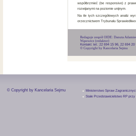
współbrzmieć (be responsive) z pra
rozwijanymi na poziomie unijnym.
Na tle tych szczegółowych analiz wyr
orzecznictwem Trybunału Sprawiedliwoś
Redaguje zespół OIDE: Danuta Adamiec, 
Wąsowicz (redaktor)
Kontakt: tel.: 22 694 15 96, 22 694 20
© Copyright by Kancelaria Sejmu
© Copyright by Kancelaria Sejmu
Ministerstwo Spraw Zagranicznyc
Stałe Przedstawicielstwo RP przy