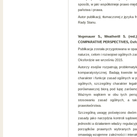
sposób, w jaki współistnieje prawo mię
państwa i prawa.
Autor publikacji, tłumaczonej z języka
Rady Stanu.
Vogenauer S., Weatherill S. (
COMPARATIVE PERSPECTIVES, Oxfo
Publikacja została przygotowana w opar
naturze, celom i rozwojowi ogólnych za
Oksfordzie we wrześniu 2015.
Autorzy esejów rozpatrują problematy
komparatystycznej. Badają kwestie t
charakter i funkcje zasad ogólnych w
ogólnych, szczególny charakter legal
porównawczej biorą pod lupę zarówno
Ważnym wątkiem w obu tych perspekty
stosowaniu zasad ogólnych, a tak
prawotwórstwa.
Szczególną uwagę poświęcono dwóm z
zasady jako narzędzia kontroli sądowe
jednostki a działaniem władzy regulacy
porządków prawnych wybranych pań
omawiają wzajemne zależności i intera