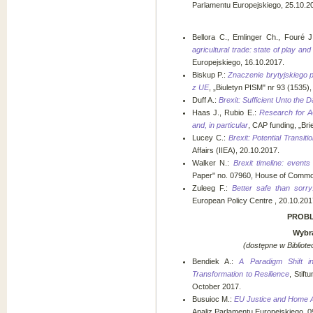
Parlamentu Europejskiego, 25.10.2
Bellora C., Emlinger Ch., Fouré 
agricultural trade: state of play an
Europejskiego, 16.10.2017.
Biskup P.:
Znaczenie brytyjskiego p
z UE
, „Biuletyn PISM" nr 93 (1535
Duff A.:
Brexit: Sufficient Unto the 
Haas J., Rubio E.:
Research for A
and, in particular
, CAP funding, „Bri
Lucey C.:
Brexit: Potential Transit
Affairs (IIEA), 20.10.2017.
Walker N.:
Brexit timeline: event
Paper" no. 07960, House of Common
Zuleeg F.:
Better safe than sorry
European Policy Centre , 20.10.201
PROBL
Wybra
(dostępne w Bibliote
Bendiek A.:
A Paradigm Shift 
Transformation to Resilience
, Stif
October 2017.
Busuioc M.:
EU Justice and Home A
Analiz Parlamentu Europejskiego, 0