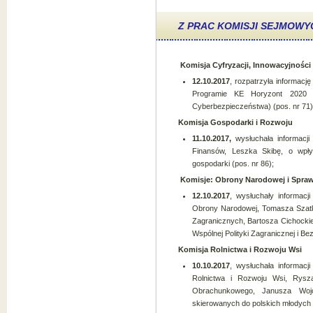
Z PRAC KOMISJI SEJMOWY
Komisja Cyfryzacji, Innowacyjnośc
12.10.2017
, rozpatrzyła informacj
Programie KE Horyzont 2020 
Cyberbezpieczeństwa) (pos. nr 71)
Komisja Gospodarki i Rozwoju
11.10.2017,
wysłuchała informacj
Finansów, Leszka Skibę, o wpływ
gospodarki (pos. nr 86);
Komisje: Obrony Narodowej i Spra
12.10.2017
, wysłuchały informacj
Obrony Narodowej, Tomasza Szatk
Zagranicznych, Bartosza Cichockie
Wspólnej Polityki Zagranicznej i B
Komisja Rolnictwa i Rozwoju Wsi
10.10.2017
, wysłuchała informacj
Rolnictwa i Rozwoju Wsi, Rysza
Obrachunkowego, Janusza Wojc
skierowanych do polskich młodych r