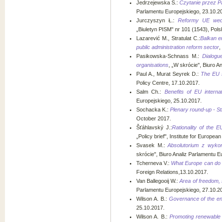
Jedrzejewska S.:
Czytanie przez Pa
Parlamentu Europejskiego, 23.10.2
Jurczyszyn Ł.:
Reformy UE wedł
„Biuletyn PISM" nr 101 (1543), Pol
Lazarević M., Stratulat C.:
Balkan e
public administration reform sector
,
Pasikowska-Schnass M.:
Dialogu
organisations
, „W skrócie", Biuro A
Paul A., Murat Seyrek D.:
The EU s
Policy Centre, 17.10.2017.
Salm Ch.:
Benefits of EU interna
Europejskiego, 25.10.2017.
Sochacka K.:
Plenary round-up - S
October 2017.
Šťáhlavský J.:
Rationality of the 
„Policy brief", Institute for Europ
Svasek M.:
Absolutorium z wyko
skrócie", Biuro Analiz Parlamentu E
Tcherneva V.:
What Europe can do 
Foreign Relations,13.10.2017.
Van Ballegooij W.:
Area of freedom, 
Parlamentu Europejskiego, 27.10.2
Wilson A. B.:
Governance of the en
25.10.2017.
Wilson A. B.:
Promoting renewable