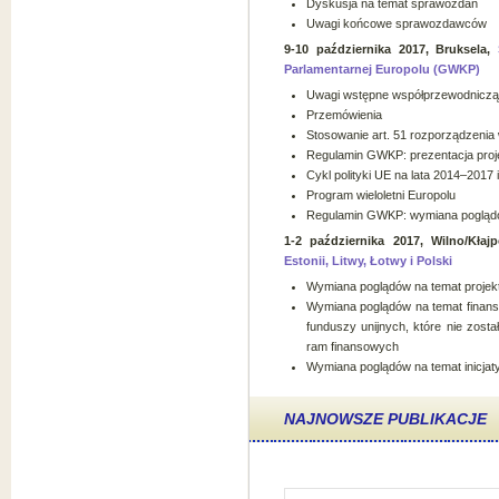
Dyskusja na temat sprawozdań
Uwagi końcowe sprawozdawców
9-10
października
2017, Bruksela,
Parlamentarnej Europolu (GWKP)
Uwagi wstępne współprzewodnicz
Przemówienia
Stosowanie art. 51 rozporządzenia
Regulamin GWKP: prezentacja proj
Cykl polityki UE na lata 2014–2017
Program wieloletni Europolu
Regulamin GWKP: wymiana poglądów
1-2
października
2017, Wilno/Kłaj
Estonii, Litwy, Łotwy i Polski
Wymiana poglądów na temat projek
Wymiana poglądów na temat finanso
funduszy unijnych, które nie zos
ram finansowych
Wymiana poglądów na temat inicjat
NAJNOWSZE PUBLIKACJE