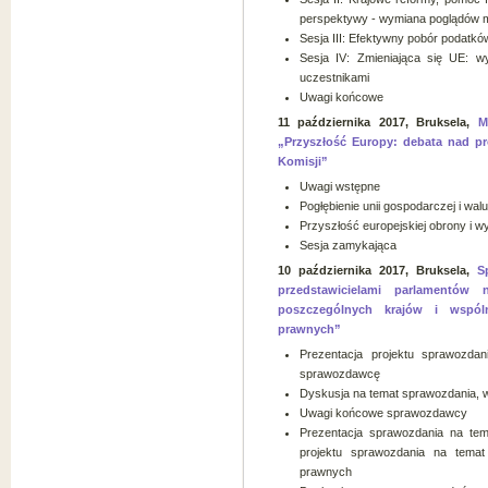
perspektywy - wymiana poglądów m
Sesja III: Efektywny pobór podatk
Sesja IV: Zmieniająca się UE: 
uczestnikami
Uwagi końcowe
11
października
2017, Bruksela,
M
„Przyszłość Europy: debata nad pr
Komisji”
Uwagi wstępne
Pogłębienie unii gospodarczej i wa
Przyszłość europejskiej obrony i wy
Sesja zamykająca
10
października
2017, Bruksela,
S
przedstawicielami parlamentó
poszczególnych krajów i wspó
prawnych”
Prezentacja projektu sprawozda
sprawozdawcę
Dyskusja na temat sprawozdania, w
Uwagi końcowe sprawozdawcy
Prezentacja sprawozdania na te
projektu sprawozdania na temat
prawnych