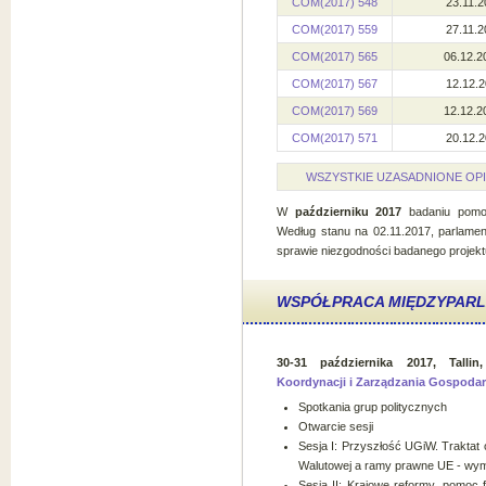
COM(2017) 548
23.11.2
COM(2017) 559
27.11.2
COM(2017) 565
06.12.2
COM(2017) 567
12.12.2
COM(2017) 569
12.12.2
COM(2017) 571
20.12.2
WSZYSTKIE UZASADNIONE OP
W
październiku
2017
badaniu pomoc
Według stanu na 02.11.2017, parlamen
sprawie niezgodności badanego projek
WSPÓŁPRACA MIĘDZYPAR
30-31 października 2017, Talli
Koordynacji i Zarządzania Gospodar
Spotkania grup politycznych
Otwarcie sesji
Sesja I: Przyszłość UGiW. Traktat 
Walutowej a ramy prawne UE - wym
Sesja II: Krajowe reformy, pomoc 