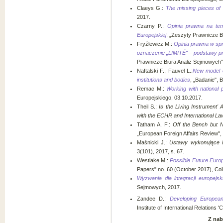
Claeys G.:
The missing pieces of 
2017.
Czarny P.:
Opinia prawna na tem
Europejskiej
, „Zeszyty Prawnicze B
Fryźlewicz M.:
Opinia prawna w sp
oznaczenie „LIMITÉ" – podstawy pr
Prawnicze Biura Analiz Sejmowych" 
Naftalski F., Fauvel L.:
New model o
institutions and bodies
, „Badanie", 
Remac M.:
Working with national 
Europejskiego, 03.10.2017.
Theil S.:
Is the Living Instrument
with the ECHR and International La
Tatham A. F.:
Off the Bench but N
„European Foreign Affairs Review", V
Maśnicki J.:
Ustawy wykonujące P
3(101), 2017, s. 67.
Westlake M.:
Possible Future Europ
Papers" no. 60 (October 2017), Col
Wyzwania dla integracji europejski
Sejmowych, 2017.
Zandee D.:
Developing European
Institute of International Relations 
Z nab