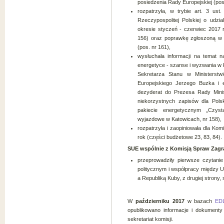
posiedzenia Rady Europejskiej (pos
rozpatrzyła, w trybie art. 3 ust
Rzeczypospolitej Polskiej o udzia
okresie styczeń - czerwiec 2017 r
156) oraz poprawkę zgłoszoną w c
(pos. nr 161),
wysłuchała informacji na temat n
energetyce - szanse i wyzwania w k
Sekretarza Stanu w Ministerstw
Europejskiego Jerzego Buzka i e
dezyderat do Prezesa Rady Minis
niekorzystnych zapisów dla Pol
pakiecie energetycznym „Czyst
wyjazdowe w Katowicach, nr 158),
rozpatrzyła i zaopiniowała dla Ko
rok (części budżetowe 23, 83, 84)
.
SUE wspólnie z Komisją Spraw Zagr
przeprowadziły pierwsze czytanie
politycznym i współpracy między Un
a Republiką Kuby, z drugiej strony,
W
październiku
2017
w bazach
ED
opublikowano informacje i dokument
sekretariat komisji.