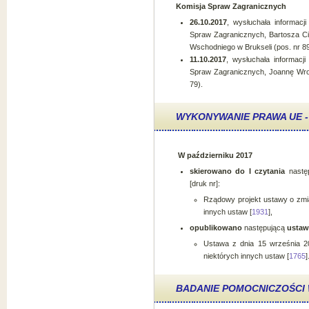
Komisja Spraw Zagranicznych
26.10.2017
, wysłuchała informacj
Spraw Zagranicznych, Bartosza Ci
Wschodniego w Brukseli (pos. nr 89
11.10.2017
, wysłuchała informacj
Spraw Zagranicznych, Joannę Wron
79).
WYKONYWANIE PRAWA UE -
W październiku 2017
skierowano do I czytania
nastę
[druk nr]:
Rządowy projekt ustawy o zmi
innych ustaw [
1931
],
opublikowano
następującą
usta
Ustawa z dnia 15 września 2
niektórych innych ustaw [
1765
]
BADANIE POMOCNICZOŚC