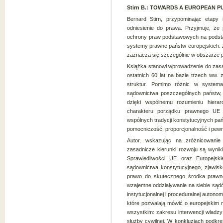
Stirn B.: TOWARDS A EUROPEAN PUBLI
Bernard Stirn, przypominając etapy in
odniesienie do prawa. Przyjmuje, że
ochrony praw podstawowych na podstaw
systemy prawne państw europejskich.
zaznacza się szczególnie w obszarze 
Książka stanowi wprowadzenie do zasad
ostatnich 60 lat na bazie trzech ww.
struktur. Pomimo różnic w systemac
sądownictwa poszczególnych państw, 
dzięki wspólnemu rozumieniu hiera
charakteru porządku prawnego UE
wspólnych tradycji konstytucyjnych pa
pomocniczość, proporcjonalność i pew
Autor, wskazując na zróżnicowani
zasadnicze kierunki rozwoju są wyni
Sprawiedliwości UE oraz Europejsk
sądownictwa konstytucyjnego, zjawisko
prawo do skutecznego środka prawne
wzajemne oddziaływanie na siebie sądó
instytucjonalnej i proceduralnej autono
które pozwalają mówić o europejskim m
wszystkim: zakresu interwencji władzy 
służby cywilnej. W konkluzjach podkreś