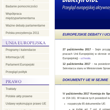
Badanie pomocniczości
Współpraca
międzyparlamentarna
Ważne debaty parlamentarne
Polska prezydencja 2011
EUROPEJSKIE DEBATY I U
27 października 2017
- Sejm przyjął
Programy i kalendarze
pracach Unii Europejskiej w okresie s
Informacja UE
Europejskiej) -
uchwała
.
12 października 2017
- na posiedzen
Parlament Europejski
Sekretarza stanu w Ministerstwie Spr
Przegląd polityk
DOKUMENTY UE W SEJMIE
Traktaty
W
październiku 2017 Komisja do Spr
Polskie akty prawne
nr 154-161. W trakcie tych posiedzeń k
Ustawy wykonujące prawo UE
rozpatrzyła 65 dokumentów UE:
w trybie art. 7 ust. 4 usta