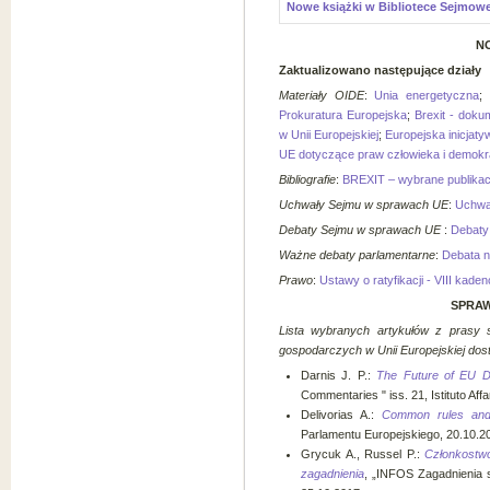
Nowe książki w Bibliotece Sejmowe
N
Zaktualizowano następujące działy
Materiały OIDE
:
Unia energetyczna
;
Prokuratura Europejska
;
Brexit - doku
w Unii Europejskiej
;
Europejska inicjat
UE dotyczące praw człowieka i demokra
Bibliografie
:
BREXIT – wybrane publikac
Uchwały Sejmu w sprawach UE
:
Uchwał
Debaty Sejmu w sprawach UE
:
Debaty 
Ważne debaty parlamentarne
:
Debata n
Prawo
:
Ustawy o ratyfikacji - VIII kaden
SPRAW
Lista wybranych artykułów z prasy sp
gospodarczych w Unii Europejskiej
dos
Darnis J. P.:
The Future of EU D
Commentaries " iss. 21, Istituto Affa
Delivorias A.:
Common rules and 
Parlamentu Europejskiego, 20.10.2
Grycuk A., Russel P.:
Członkostwo
zagadnienia
, „INFOS Zagadnienia 