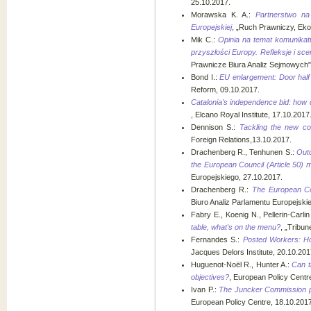
25.10.2017.
Morawska K. A.:
Partnerstwo na 
Europejskiej
, „Ruch Prawniczy, Ekon
Mik C.:
Opinia na temat komunikatu
przyszłości Europy. Refleksje i sc
Prawnicze Biura Analiz Sejmowych" 
Bond I.:
EU enlargement: Door half
Reform, 09.10.2017.
Catalonia's independence bid: how
, Elcano Royal Institute, 17.10.2017
Dennison S.:
Tackling the new co
Foreign Relations,13.10.2017.
Drachenberg R., Tenhunen S.:
Out
the European Council (Article 50) 
Europejskiego, 27.10.2017.
Drachenberg R.:
The European Co
Biuro Analiz Parlamentu Europejski
Fabry E., Koenig N., Pellerin-Carlin
table, what's on the menu?
, „Tribun
Fernandes S.:
Posted Workers: Ho
Jacques Delors Institute, 20.10.201
Huguenot-Noël R., Hunter A.:
Can t
objectives?
, European Policy Centr
Ivan P.:
The Juncker Commission p
European Policy Centre, 18.10.2017