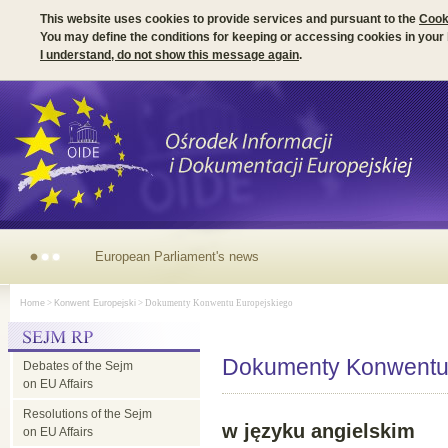
This website uses cookies to provide services and pursuant to the
Cook
You may define the conditions for keeping or accessing cookies in your
I understand, do not show this message again
.
Irish Presidency of the EU Council -
Home
>
Konwent Europejski
> Dokumenty Konwentu Europejskiego
parliamentary dimension
Dokumenty Konwentu
Debates of the Sejm
on EU Affairs
Resolutions of the Sejm
w języku angielskim
on EU Affairs