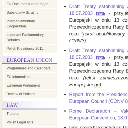
EU Documents in the Sejm
Draft Treaty establishing
Subsidiarity Scrutiny
18.07.2003
- przyję
Europejski w dniu 13 cz
Interparliamentary
Cooperation
Przewodniczącemu Rady Eu
roku
(tekst opublikowany
Important Parliamentary
Debates
C169/3)
Polish Presidency 2011
Draft Treaty establishing
18.07.2003
- przyję
Europejski w dniu 13 cz
Programmes and Calendars
Przewodniczącemu Rady Eu
EU Information
roku
(tekst zamieszczo
Europejskiego)
European Parliament
Report from the Presidenc
Review of Policies
European Council (CONV 85
Rome Declaration – Val
Treaties
European Convention, 18.0
Polish Legal Acts
Inne projekty konstytucji Un